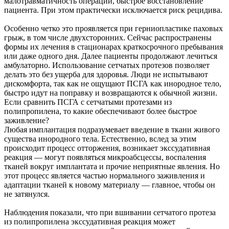
малотравматичность операции, быстрое восстановление
пациента. При этом практически исключается риск рецидива.
Особенно четко это проявляется при герниопластике паховых
грыж, в том числе двухсторонних. Сейчас распространены
формы их лечения в стационарах краткосрочного пребывания
или даже одного дня. Далее пациенты продолжают лечиться
амбулаторно. Использование сетчатых протезов позволяет
делать это без ущерба для здоровья. Люди не испытывают
дискомфорта, так как не ощущают ПСГА как инородное тело,
быстро идут на поправку и возвращаются к обычной жизни.
Если сравнить ПСГА с сетчатыми протезами из
полипропилена, то какие обеспечивают более быстрое
заживление?
Любая имплантация подразумевает введение в ткани живого
существа инородного тела. Естественно, вслед за этим
происходит процесс отторжения, возникает экссудативная
реакция — могут появляться микроабсцессы, воспаления
тканей вокруг имплантата и прочие неприятные явления. Но
этот процесс является частью нормального заживления и
адаптации тканей к новому материалу — главное, чтобы он
не затянулся.
Наблюдения показали, что при вшивании сетчатого протеза
из полипропилена экссудативная реакция может