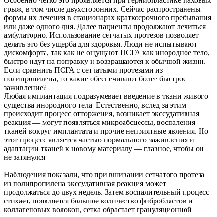
Особенно четко это проявляется при герниопластике паховых
грыж, в том числе двухсторонних. Сейчас распространены
формы их лечения в стационарах краткосрочного пребывания
или даже одного дня. Далее пациенты продолжают лечиться
амбулаторно. Использование сетчатых протезов позволяет
делать это без ущерба для здоровья. Люди не испытывают
дискомфорта, так как не ощущают ПСГА как инородное тело,
быстро идут на поправку и возвращаются к обычной жизни.
Если сравнить ПСГА с сетчатыми протезами из
полипропилена, то какие обеспечивают более быстрое
заживление?
Любая имплантация подразумевает введение в ткани живого
существа инородного тела. Естественно, вслед за этим
происходит процесс отторжения, возникает экссудативная
реакция — могут появляться микроабсцессы, воспаления
тканей вокруг имплантата и прочие неприятные явления. Но
этот процесс является частью нормального заживления и
адаптации тканей к новому материалу — главное, чтобы он
не затянулся.
Наблюдения показали, что при вшивании сетчатого протеза
из полипропилена экссудативная реакция может
продолжаться до двух недель. Затем воспалительный процесс
стихает, появляется большое количество фибробластов и
коллагеновых волокон, сетка обрастает грануляционной