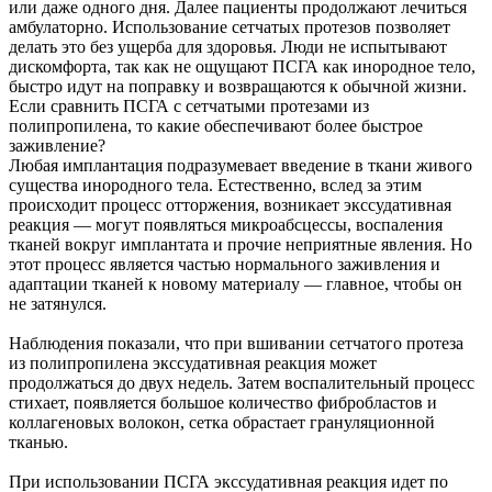
или даже одного дня. Далее пациенты продолжают лечиться
амбулаторно. Использование сетчатых протезов позволяет
делать это без ущерба для здоровья. Люди не испытывают
дискомфорта, так как не ощущают ПСГА как инородное тело,
быстро идут на поправку и возвращаются к обычной жизни.
Если сравнить ПСГА с сетчатыми протезами из
полипропилена, то какие обеспечивают более быстрое
заживление?
Любая имплантация подразумевает введение в ткани живого
существа инородного тела. Естественно, вслед за этим
происходит процесс отторжения, возникает экссудативная
реакция — могут появляться микроабсцессы, воспаления
тканей вокруг имплантата и прочие неприятные явления. Но
этот процесс является частью нормального заживления и
адаптации тканей к новому материалу — главное, чтобы он
не затянулся.
Наблюдения показали, что при вшивании сетчатого протеза
из полипропилена экссудативная реакция может
продолжаться до двух недель. Затем воспалительный процесс
стихает, появляется большое количество фибробластов и
коллагеновых волокон, сетка обрастает грануляционной
тканью.
При использовании ПСГА экссудативная реакция идет по