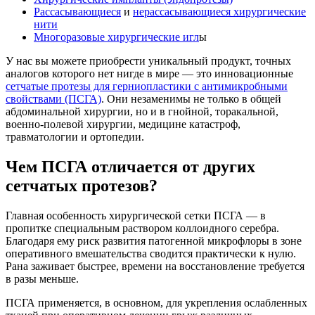
Рассасывающиеся
и
нерассасывающиеся хирургические
нити
Многоразовые хирургические игл
ы
У нас вы можете приобрести уникальный продукт, точных
аналогов которого нет нигде в мире — это инновационные
сетчатые протезы для герниопластики с антимикробными
свойствами (ПСГА)
. Они незаменимы не только в общей
абдоминальной хирургии, но и в гнойной, торакальной,
военно-полевой хирургии, медицине катастроф,
травматологии и ортопедии.
Чем ПСГА отличается от других
сетчатых протезов?
Главная особенность хирургической сетки ПСГА — в
пропитке специальным раствором коллоидного серебра.
Благодаря ему риск развития патогенной микрофлоры в зоне
оперативного вмешательства сводится практически к нулю.
Рана заживает быстрее, времени на восстановление требуется
в разы меньше.
ПСГА применяется, в основном, для укрепления ослабленных