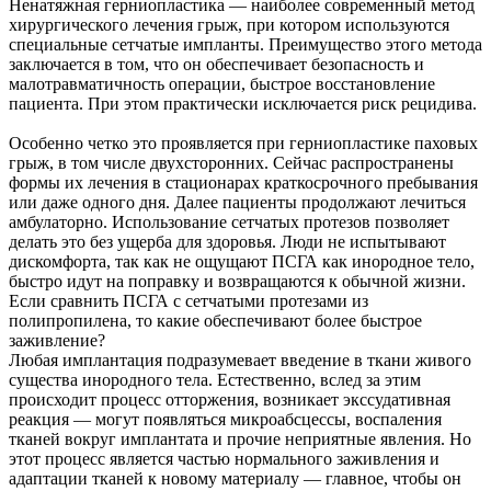
Ненатяжная герниопластика — наиболее современный метод
хирургического лечения грыж, при котором используются
специальные сетчатые импланты. Преимущество этого метода
заключается в том, что он обеспечивает безопасность и
малотравматичность операции, быстрое восстановление
пациента. При этом практически исключается риск рецидива.
Особенно четко это проявляется при герниопластике паховых
грыж, в том числе двухсторонних. Сейчас распространены
формы их лечения в стационарах краткосрочного пребывания
или даже одного дня. Далее пациенты продолжают лечиться
амбулаторно. Использование сетчатых протезов позволяет
делать это без ущерба для здоровья. Люди не испытывают
дискомфорта, так как не ощущают ПСГА как инородное тело,
быстро идут на поправку и возвращаются к обычной жизни.
Если сравнить ПСГА с сетчатыми протезами из
полипропилена, то какие обеспечивают более быстрое
заживление?
Любая имплантация подразумевает введение в ткани живого
существа инородного тела. Естественно, вслед за этим
происходит процесс отторжения, возникает экссудативная
реакция — могут появляться микроабсцессы, воспаления
тканей вокруг имплантата и прочие неприятные явления. Но
этот процесс является частью нормального заживления и
адаптации тканей к новому материалу — главное, чтобы он