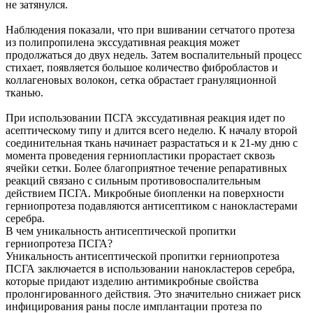
не затянулся.
Наблюдения показали, что при вшивании сетчатого протеза
из полипропилена экссудативная реакция может
продолжаться до двух недель. Затем воспалительный процесс
стихает, появляется большое количество фибробластов и
коллагеновых волокон, сетка обрастает грануляционной
тканью.
При использовании ПСГА экссудативная реакция идет по
асептическому типу и длится всего неделю. К началу второй
соединительная ткань начинает разрастаться и к 21-му дню с
момента проведения герниопластики прорастает сквозь
ячейки сетки. Более благоприятное течение репаративных
реакций связано с сильным противовоспалительным
действием ПСГА. Микробные биопленки на поверхности
герниопротеза подавляются антисептиком с нанокластерами
серебра.
В чем уникальность антисептической пропитки
герниопротеза ПСГА?
Уникальность антисептической пропитки герниопротеза
ПСГА заключается в использовании нанокластеров серебра,
которые придают изделию антимикробные свойства
пролонгированного действия. Это значительно снижает риск
инфицирования раны после имплантации протеза по