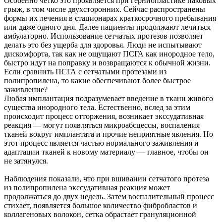
Особенно четко это проявляется при герниопластике паховых
грыж, в том числе двухсторонних. Сейчас распространены
формы их лечения в стационарах краткосрочного пребывания
или даже одного дня. Далее пациенты продолжают лечиться
амбулаторно. Использование сетчатых протезов позволяет
делать это без ущерба для здоровья. Люди не испытывают
дискомфорта, так как не ощущают ПСГА как инородное тело,
быстро идут на поправку и возвращаются к обычной жизни.
Если сравнить ПСГА с сетчатыми протезами из
полипропилена, то какие обеспечивают более быстрое
заживление?
Любая имплантация подразумевает введение в ткани живого
существа инородного тела. Естественно, вслед за этим
происходит процесс отторжения, возникает экссудативная
реакция — могут появляться микроабсцессы, воспаления
тканей вокруг имплантата и прочие неприятные явления. Но
этот процесс является частью нормального заживления и
адаптации тканей к новому материалу — главное, чтобы он
не затянулся.
Наблюдения показали, что при вшивании сетчатого протеза
из полипропилена экссудативная реакция может
продолжаться до двух недель. Затем воспалительный процесс
стихает, появляется большое количество фибробластов и
коллагеновых волокон, сетка обрастает грануляционной