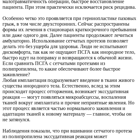
малотравматичность операции, быстрое восстановление
пациента. При этом практически исключается риск рецидива.
Особенно четко это проявляется при герниопластике паховых
грыж, в том числе двухсторонних. Сейчас распространены
формы их лечения в стационарах краткосрочного пребывания
или даже одного дня. Далее пациенты продолжают лечиться
амбулаторно. Использование сетчатых протезов позволяет
делать это без ущерба для здоровья. Люди не испытывают
дискомфорта, так как не ощущают ПСГА как инородное тело,
быстро идут на поправку и возвращаются к обычной жизни.
Если сравнить ПСГА с сетчатыми протезами из
полипропилена, то какие обеспечивают более быстрое
заживление?
Любая имплантация подразумевает введение в ткани живого
существа инородного тела. Естественно, вслед за этим
происходит процесс отторжения, возникает экссудативная
реакция — могут появляться микроабсцессы, воспаления
тканей вокруг имплантата и прочие неприятные явления. Но
этот процесс является частью нормального заживления и
адаптации тканей к новому материалу — главное, чтобы он
не затянулся.
Наблюдения показали, что при вшивании сетчатого протеза
из полипропилена экссудативная реакция может