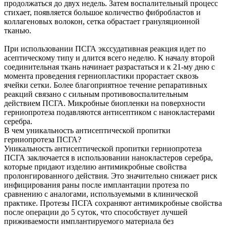
продолжаться до двух недель. Затем воспалительный процесс
стихает, появляется большое количество фибробластов и
коллагеновых волокон, сетка обрастает грануляционной
тканью.
При использовании ПСГА экссудативная реакция идет по
асептическому типу и длится всего неделю. К началу второй
соединительная ткань начинает разрастаться и к 21-му дню с
момента проведения герниопластики прорастает сквозь
ячейки сетки. Более благоприятное течение репаративных
реакций связано с сильным противовоспалительным
действием ПСГА. Микробные биопленки на поверхности
герниопротеза подавляются антисептиком с нанокластерами
серебра.
В чем уникальность антисептической пропитки
герниопротеза ПСГА?
Уникальность антисептической пропитки герниопротеза
ПСГА заключается в использовании нанокластеров серебра,
которые придают изделию антимикробные свойства
пролонгированного действия. Это значительно снижает риск
инфицирования раны после имплантации протеза по
сравнению с аналогами, используемыми в клинической
практике. Протезы ПСГА сохраняют антимикробные свойства
после операции до 5 суток, что способствует лучшей
приживаемости имплантируемого материала без