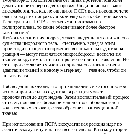
амбулаторно. Использование сетчатых протезов позволяет
делать это без ущерба для здоровья. Люди не испытывают
дискомфорта, так как не ощущают ПСГА как инородное тело,
быстро идут на поправку и возвращаются к обычной жизни.
Если сравнить ПСГА с сетчатыми протезами из
полипропилена, то какие обеспечивают более быстрое
заживление?
Любая имплантация подразумевает введение в ткани живого
существа инородного тела. Естественно, вслед за этим
происходит процесс отторжения, возникает экссудативная
реакция — могут появляться микроабсцессы, воспаления
тканей вокруг имплантата и прочие неприятные явления. Но
этот процесс является частью нормального заживления и
адаптации тканей к новому материалу — главное, чтобы он
не затянулся.
Наблюдения показали, что при вшивании сетчатого протеза
из полипропилена экссудативная реакция может
продолжаться до двух недель. Затем воспалительный процесс
стихает, появляется большое количество фибробластов и
коллагеновых волокон, сетка обрастает грануляционной
тканью.
При использовании ПСГА экссудативная реакция идет по
асептическому типу и длится всего неделю. К началу второй