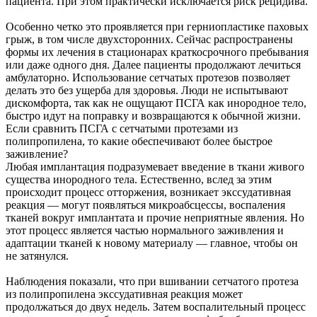
пациента. При этом практически исключается риск рецидива.
Особенно четко это проявляется при герниопластике паховых
грыж, в том числе двухсторонних. Сейчас распространены
формы их лечения в стационарах краткосрочного пребывания
или даже одного дня. Далее пациенты продолжают лечиться
амбулаторно. Использование сетчатых протезов позволяет
делать это без ущерба для здоровья. Люди не испытывают
дискомфорта, так как не ощущают ПСГА как инородное тело,
быстро идут на поправку и возвращаются к обычной жизни.
Если сравнить ПСГА с сетчатыми протезами из
полипропилена, то какие обеспечивают более быстрое
заживление?
Любая имплантация подразумевает введение в ткани живого
существа инородного тела. Естественно, вслед за этим
происходит процесс отторжения, возникает экссудативная
реакция — могут появляться микроабсцессы, воспаления
тканей вокруг имплантата и прочие неприятные явления. Но
этот процесс является частью нормального заживления и
адаптации тканей к новому материалу — главное, чтобы он
не затянулся.
Наблюдения показали, что при вшивании сетчатого протеза
из полипропилена экссудативная реакция может
продолжаться до двух недель. Затем воспалительный процесс