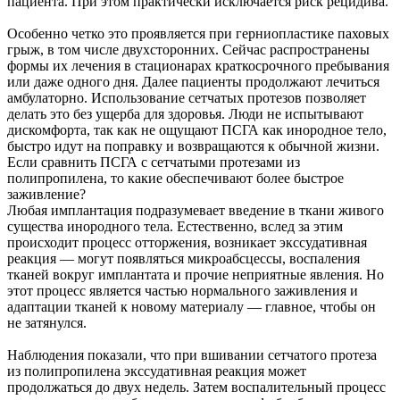
пациента. При этом практически исключается риск рецидива.
Особенно четко это проявляется при герниопластике паховых
грыж, в том числе двухсторонних. Сейчас распространены
формы их лечения в стационарах краткосрочного пребывания
или даже одного дня. Далее пациенты продолжают лечиться
амбулаторно. Использование сетчатых протезов позволяет
делать это без ущерба для здоровья. Люди не испытывают
дискомфорта, так как не ощущают ПСГА как инородное тело,
быстро идут на поправку и возвращаются к обычной жизни.
Если сравнить ПСГА с сетчатыми протезами из
полипропилена, то какие обеспечивают более быстрое
заживление?
Любая имплантация подразумевает введение в ткани живого
существа инородного тела. Естественно, вслед за этим
происходит процесс отторжения, возникает экссудативная
реакция — могут появляться микроабсцессы, воспаления
тканей вокруг имплантата и прочие неприятные явления. Но
этот процесс является частью нормального заживления и
адаптации тканей к новому материалу — главное, чтобы он
не затянулся.
Наблюдения показали, что при вшивании сетчатого протеза
из полипропилена экссудативная реакция может
продолжаться до двух недель. Затем воспалительный процесс