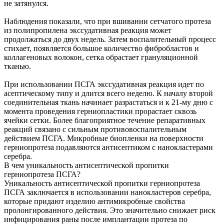
не затянулся.
Наблюдения показали, что при вшивании сетчатого протеза
из полипропилена экссудативная реакция может
продолжаться до двух недель. Затем воспалительный процесс
стихает, появляется большое количество фибробластов и
коллагеновых волокон, сетка обрастает грануляционной
тканью.
При использовании ПСГА экссудативная реакция идет по
асептическому типу и длится всего неделю. К началу второй
соединительная ткань начинает разрастаться и к 21-му дню с
момента проведения герниопластики прорастает сквозь
ячейки сетки. Более благоприятное течение репаративных
реакций связано с сильным противовоспалительным
действием ПСГА. Микробные биопленки на поверхности
герниопротеза подавляются антисептиком с нанокластерами
серебра.
В чем уникальность антисептической пропитки
герниопротеза ПСГА?
Уникальность антисептической пропитки герниопротеза
ПСГА заключается в использовании нанокластеров серебра,
которые придают изделию антимикробные свойства
пролонгированного действия. Это значительно снижает риск
инфицирования раны после имплантации протеза по