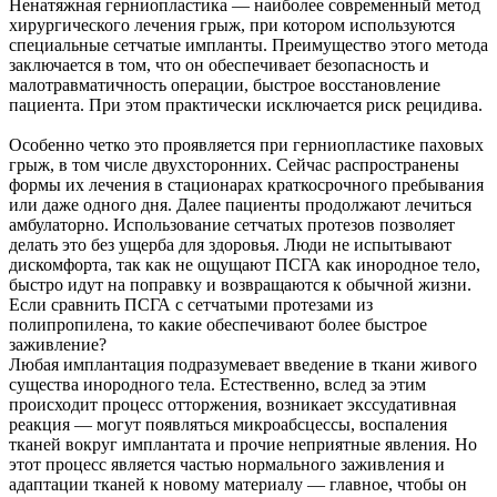
Ненатяжная герниопластика — наиболее современный метод
хирургического лечения грыж, при котором используются
специальные сетчатые импланты. Преимущество этого метода
заключается в том, что он обеспечивает безопасность и
малотравматичность операции, быстрое восстановление
пациента. При этом практически исключается риск рецидива.
Особенно четко это проявляется при герниопластике паховых
грыж, в том числе двухсторонних. Сейчас распространены
формы их лечения в стационарах краткосрочного пребывания
или даже одного дня. Далее пациенты продолжают лечиться
амбулаторно. Использование сетчатых протезов позволяет
делать это без ущерба для здоровья. Люди не испытывают
дискомфорта, так как не ощущают ПСГА как инородное тело,
быстро идут на поправку и возвращаются к обычной жизни.
Если сравнить ПСГА с сетчатыми протезами из
полипропилена, то какие обеспечивают более быстрое
заживление?
Любая имплантация подразумевает введение в ткани живого
существа инородного тела. Естественно, вслед за этим
происходит процесс отторжения, возникает экссудативная
реакция — могут появляться микроабсцессы, воспаления
тканей вокруг имплантата и прочие неприятные явления. Но
этот процесс является частью нормального заживления и
адаптации тканей к новому материалу — главное, чтобы он