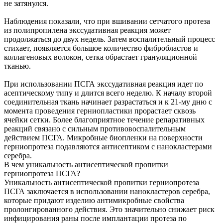
не затянулся.
Наблюдения показали, что при вшивании сетчатого протеза
из полипропилена экссудативная реакция может
продолжаться до двух недель. Затем воспалительный процесс
стихает, появляется большое количество фибробластов и
коллагеновых волокон, сетка обрастает грануляционной
тканью.
При использовании ПСГА экссудативная реакция идет по
асептическому типу и длится всего неделю. К началу второй
соединительная ткань начинает разрастаться и к 21-му дню с
момента проведения герниопластики прорастает сквозь
ячейки сетки. Более благоприятное течение репаративных
реакций связано с сильным противовоспалительным
действием ПСГА. Микробные биопленки на поверхности
герниопротеза подавляются антисептиком с нанокластерами
серебра.
В чем уникальность антисептической пропитки
герниопротеза ПСГА?
Уникальность антисептической пропитки герниопротеза
ПСГА заключается в использовании нанокластеров серебра,
которые придают изделию антимикробные свойства
пролонгированного действия. Это значительно снижает риск
инфицирования раны после имплантации протеза по