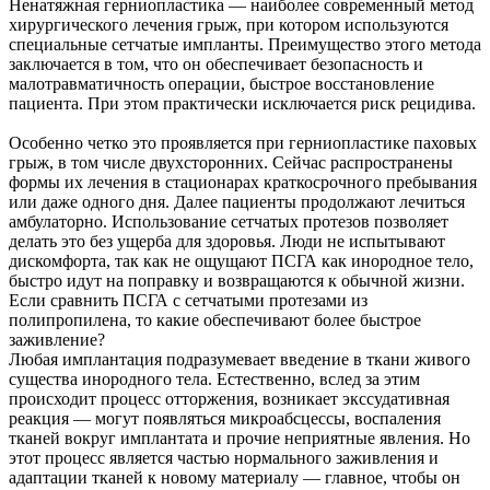
Ненатяжная герниопластика — наиболее современный метод
хирургического лечения грыж, при котором используются
специальные сетчатые импланты. Преимущество этого метода
заключается в том, что он обеспечивает безопасность и
малотравматичность операции, быстрое восстановление
пациента. При этом практически исключается риск рецидива.
Особенно четко это проявляется при герниопластике паховых
грыж, в том числе двухсторонних. Сейчас распространены
формы их лечения в стационарах краткосрочного пребывания
или даже одного дня. Далее пациенты продолжают лечиться
амбулаторно. Использование сетчатых протезов позволяет
делать это без ущерба для здоровья. Люди не испытывают
дискомфорта, так как не ощущают ПСГА как инородное тело,
быстро идут на поправку и возвращаются к обычной жизни.
Если сравнить ПСГА с сетчатыми протезами из
полипропилена, то какие обеспечивают более быстрое
заживление?
Любая имплантация подразумевает введение в ткани живого
существа инородного тела. Естественно, вслед за этим
происходит процесс отторжения, возникает экссудативная
реакция — могут появляться микроабсцессы, воспаления
тканей вокруг имплантата и прочие неприятные явления. Но
этот процесс является частью нормального заживления и
адаптации тканей к новому материалу — главное, чтобы он