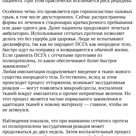
пациента. При этом практически исключается риск рецидива.
Особенно четко это проявляется при герниопластике паховых
грыж, в том числе двухсторонних. Сейчас распространены
формы их лечения в стационарах краткосрочного пребывания
или даже одного дня. Далее пациенты продолжают лечиться
амбулаторно. Использование сетчатых протезов позволяет
делать это без ущерба для здоровья. Люди не испытывают
дискомфорта, так как не ощущают ПСГА как инородное тело,
быстро идут на поправку и возвращаются к обычной жизни.
Если сравнить ПСГА с сетчатыми протезами из
полипропилена, то какие обеспечивают более быстрое
заживление?
Любая имплантация подразумевает введение в ткани живого
существа инородного тела. Естественно, вслед за этим
происходит процесс отторжения, возникает экссудативная
реакция — могут появляться микроабсцессы, воспаления
тканей вокруг имплантата и прочие неприятные явления. Но
этот процесс является частью нормального заживления и
адаптации тканей к новому материалу — главное, чтобы он
не затянулся.
Наблюдения показали, что при вшивании сетчатого протеза
из полипропилена экссудативная реакция может
продолжаться до двух недель. Затем воспалительный процесс