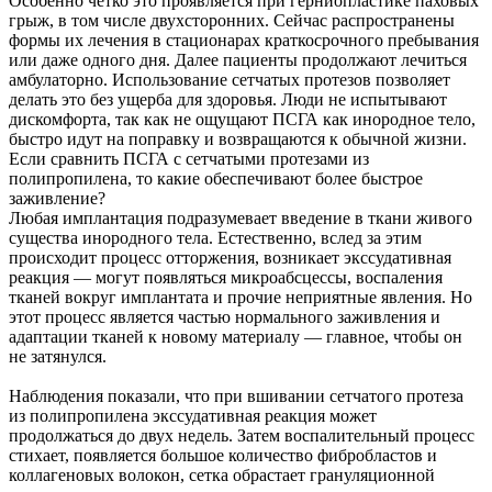
Особенно четко это проявляется при герниопластике паховых
грыж, в том числе двухсторонних. Сейчас распространены
формы их лечения в стационарах краткосрочного пребывания
или даже одного дня. Далее пациенты продолжают лечиться
амбулаторно. Использование сетчатых протезов позволяет
делать это без ущерба для здоровья. Люди не испытывают
дискомфорта, так как не ощущают ПСГА как инородное тело,
быстро идут на поправку и возвращаются к обычной жизни.
Если сравнить ПСГА с сетчатыми протезами из
полипропилена, то какие обеспечивают более быстрое
заживление?
Любая имплантация подразумевает введение в ткани живого
существа инородного тела. Естественно, вслед за этим
происходит процесс отторжения, возникает экссудативная
реакция — могут появляться микроабсцессы, воспаления
тканей вокруг имплантата и прочие неприятные явления. Но
этот процесс является частью нормального заживления и
адаптации тканей к новому материалу — главное, чтобы он
не затянулся.
Наблюдения показали, что при вшивании сетчатого протеза
из полипропилена экссудативная реакция может
продолжаться до двух недель. Затем воспалительный процесс
стихает, появляется большое количество фибробластов и
коллагеновых волокон, сетка обрастает грануляционной