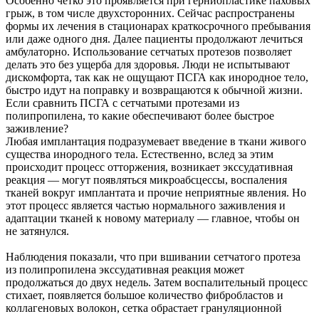
Особенно четко это проявляется при герниопластике паховых
грыж, в том числе двухсторонних. Сейчас распространены
формы их лечения в стационарах краткосрочного пребывания
или даже одного дня. Далее пациенты продолжают лечиться
амбулаторно. Использование сетчатых протезов позволяет
делать это без ущерба для здоровья. Люди не испытывают
дискомфорта, так как не ощущают ПСГА как инородное тело,
быстро идут на поправку и возвращаются к обычной жизни.
Если сравнить ПСГА с сетчатыми протезами из
полипропилена, то какие обеспечивают более быстрое
заживление?
Любая имплантация подразумевает введение в ткани живого
существа инородного тела. Естественно, вслед за этим
происходит процесс отторжения, возникает экссудативная
реакция — могут появляться микроабсцессы, воспаления
тканей вокруг имплантата и прочие неприятные явления. Но
этот процесс является частью нормального заживления и
адаптации тканей к новому материалу — главное, чтобы он
не затянулся.
Наблюдения показали, что при вшивании сетчатого протеза
из полипропилена экссудативная реакция может
продолжаться до двух недель. Затем воспалительный процесс
стихает, появляется большое количество фибробластов и
коллагеновых волокон, сетка обрастает грануляционной