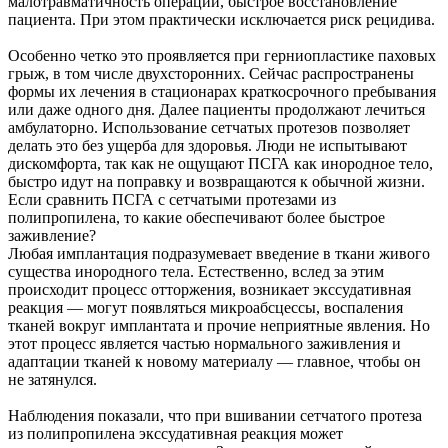
малотравматичность операции, быстрое восстановление
пациента. При этом практически исключается риск рецидива.
Особенно четко это проявляется при герниопластике паховых
грыж, в том числе двухсторонних. Сейчас распространены
формы их лечения в стационарах краткосрочного пребывания
или даже одного дня. Далее пациенты продолжают лечиться
амбулаторно. Использование сетчатых протезов позволяет
делать это без ущерба для здоровья. Люди не испытывают
дискомфорта, так как не ощущают ПСГА как инородное тело,
быстро идут на поправку и возвращаются к обычной жизни.
Если сравнить ПСГА с сетчатыми протезами из
полипропилена, то какие обеспечивают более быстрое
заживление?
Любая имплантация подразумевает введение в ткани живого
существа инородного тела. Естественно, вслед за этим
происходит процесс отторжения, возникает экссудативная
реакция — могут появляться микроабсцессы, воспаления
тканей вокруг имплантата и прочие неприятные явления. Но
этот процесс является частью нормального заживления и
адаптации тканей к новому материалу — главное, чтобы он
не затянулся.
Наблюдения показали, что при вшивании сетчатого протеза
из полипропилена экссудативная реакция может