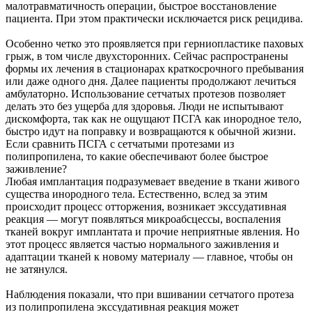
малотравматичность операции, быстрое восстановление
пациента. При этом практически исключается риск рецидива.
Особенно четко это проявляется при герниопластике паховых
грыж, в том числе двухсторонних. Сейчас распространены
формы их лечения в стационарах краткосрочного пребывания
или даже одного дня. Далее пациенты продолжают лечиться
амбулаторно. Использование сетчатых протезов позволяет
делать это без ущерба для здоровья. Люди не испытывают
дискомфорта, так как не ощущают ПСГА как инородное тело,
быстро идут на поправку и возвращаются к обычной жизни.
Если сравнить ПСГА с сетчатыми протезами из
полипропилена, то какие обеспечивают более быстрое
заживление?
Любая имплантация подразумевает введение в ткани живого
существа инородного тела. Естественно, вслед за этим
происходит процесс отторжения, возникает экссудативная
реакция — могут появляться микроабсцессы, воспаления
тканей вокруг имплантата и прочие неприятные явления. Но
этот процесс является частью нормального заживления и
адаптации тканей к новому материалу — главное, чтобы он
не затянулся.
Наблюдения показали, что при вшивании сетчатого протеза
из полипропилена экссудативная реакция может