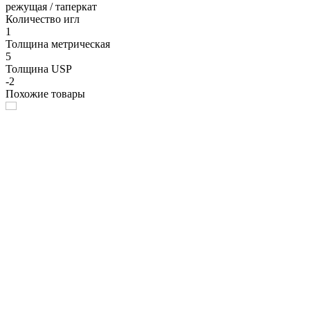
режущая / таперкат
Количество игл
1
Толщина метрическая
5
Толщина USP
-2
Похожие товары