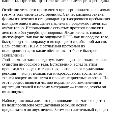
пациента. При этом практически исключается риск рецидива.
Особенно четко это проявляется при герниопластике паховых
грыж, в том числе двухсторонних. Сейчас распространены
формы их лечения в стационарах краткосрочного пребывания
или даже одного дня. Далее пациенты продолжают лечиться
амбулаторно. Использование сетчатых протезов позволяет
делать это без ущерба для здоровья. Люди не испытывают
дискомфорта, так как не ощущают ПСГА как инородное тело,
быстро идут на поправку и возвращаются к обычной жизни.
Если сравнить ПСГА с сетчатыми протезами из
полипропилена, то какие обеспечивают более быстрое
заживление?
Любая имплантация подразумевает введение в ткани живого
существа инородного тела. Естественно, вслед за этим
происходит процесс отторжения, возникает экссудативная
реакция — могут появляться микроабсцессы, воспаления
тканей вокруг имплантата и прочие неприятные явления. Но
этот процесс является частью нормального заживления и
адаптации тканей к новому материалу — главное, чтобы он
не затянулся.
Наблюдения показали, что при вшивании сетчатого протеза
из полипропилена экссудативная реакция может
продолжаться до двух недель. Затем воспалительный процесс