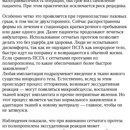
малотравматичность операции, быстрое восстановление
пациента. При этом практически исключается риск рецидива.
Особенно четко это проявляется при герниопластике паховых
грыж, в том числе двухсторонних. Сейчас распространены
формы их лечения в стационарах краткосрочного пребывания
или даже одного дня. Далее пациенты продолжают лечиться
амбулаторно. Использование сетчатых протезов позволяет
делать это без ущерба для здоровья. Люди не испытывают
дискомфорта, так как не ощущают ПСГА как инородное тело,
быстро идут на поправку и возвращаются к обычной жизни.
Если сравнить ПСГА с сетчатыми протезами из
полипропилена, то какие обеспечивают более быстрое
заживление?
Любая имплантация подразумевает введение в ткани живого
существа инородного тела. Естественно, вслед за этим
происходит процесс отторжения, возникает экссудативная
реакция — могут появляться микроабсцессы, воспаления
тканей вокруг имплантата и прочие неприятные явления. Но
этот процесс является частью нормального заживления и
адаптации тканей к новому материалу — главное, чтобы он
не затянулся.
Наблюдения показали, что при вшивании сетчатого протеза
из полипропилена экссудативная реакция может