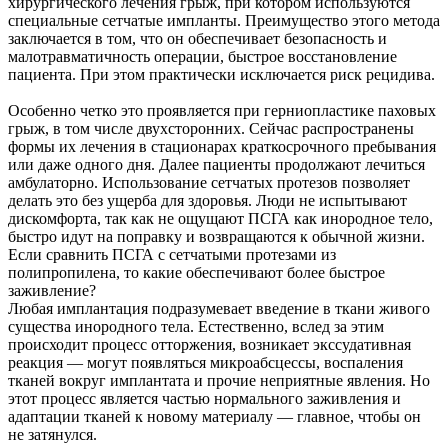
хирургического лечения грыж, при котором используются
специальные сетчатые импланты. Преимущество этого метода
заключается в том, что он обеспечивает безопасность и
малотравматичность операции, быстрое восстановление
пациента. При этом практически исключается риск рецидива.
Особенно четко это проявляется при герниопластике паховых
грыж, в том числе двухсторонних. Сейчас распространены
формы их лечения в стационарах краткосрочного пребывания
или даже одного дня. Далее пациенты продолжают лечиться
амбулаторно. Использование сетчатых протезов позволяет
делать это без ущерба для здоровья. Люди не испытывают
дискомфорта, так как не ощущают ПСГА как инородное тело,
быстро идут на поправку и возвращаются к обычной жизни.
Если сравнить ПСГА с сетчатыми протезами из
полипропилена, то какие обеспечивают более быстрое
заживление?
Любая имплантация подразумевает введение в ткани живого
существа инородного тела. Естественно, вслед за этим
происходит процесс отторжения, возникает экссудативная
реакция — могут появляться микроабсцессы, воспаления
тканей вокруг имплантата и прочие неприятные явления. Но
этот процесс является частью нормального заживления и
адаптации тканей к новому материалу — главное, чтобы он
не затянулся.