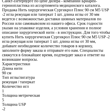
Санкт-Петербурге по цене дилера - компании Бриарей-
герниопластика из ассортимента медицинского каталога.
Продажа Нить хирургическая Сургикрол Плюс 90 см М5 USP
-2 игла режущая или таперкат 1 шт. длина иглы от 30 мм
ведется с возможностью доставки шовных материалов по
России или самовывозом из нашего офиса. Срок годности
указан на упаковке изделия, а условия хранения и полное
описание хирургической нити - в инструкции. Для того чтобы
купить Нить хирургическая Сургикрол Плюс 90 см М5 USP -2
игла режущая или таперкат 1 шт. длина иглы от 30 мм,
добавьте необходимое количество товаров в корзину,
заполните форму заказа и отправьте его нам. Специалисты
свяжутся в ближайшее время, подтвердят заказ и ответят на
возникшие вопросы.
Характеристики
Длина нити
90 см
Тип иглы/лигатура
режущая / таперкат
Количество игл
1
Толщина метрическая
5
Толщина USP
-2