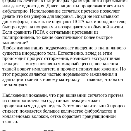
формы их лечения в стационарах краткосрочного пребывания
или даже одного дня. Далее пациенты продолжают лечиться
амбулаторно. Использование сетчатых протезов позволяет
делать это без ущерба для здоровья. Люди не испытывают
дискомфорта, так как не ощущают ПСГА как инородное тело,
быстро идут на поправку и возвращаются к обычной жизни.
Если сравнить ПСГА с сетчатыми протезами из
полипропилена, то какие обеспечивают более быстрое
заживление?
Любая имплантация подразумевает введение в ткани живого
существа инородного тела. Естественно, вслед за этим
происходит процесс отторжения, возникает экссудативная
реакция — могут появляться микроабсцессы, воспаления
тканей вокруг имплантата и прочие неприятные явления. Но
этот процесс является частью нормального заживления и
адаптации тканей к новому материалу — главное, чтобы он
не затянулся.
Наблюдения показали, что при вшивании сетчатого протеза
из полипропилена экссудативная реакция может
продолжаться до двух недель. Затем воспалительный процесс
стихает, появляется большое количество фибробластов и
коллагеновых волокон, сетка обрастает грануляционной
тканью.