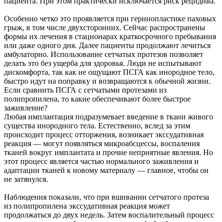
пациента. При этом практически исключается риск рецидива.
Особенно четко это проявляется при герниопластике паховых
грыж, в том числе двухсторонних. Сейчас распространены
формы их лечения в стационарах краткосрочного пребывания
или даже одного дня. Далее пациенты продолжают лечиться
амбулаторно. Использование сетчатых протезов позволяет
делать это без ущерба для здоровья. Люди не испытывают
дискомфорта, так как не ощущают ПСГА как инородное тело,
быстро идут на поправку и возвращаются к обычной жизни.
Если сравнить ПСГА с сетчатыми протезами из
полипропилена, то какие обеспечивают более быстрое
заживление?
Любая имплантация подразумевает введение в ткани живого
существа инородного тела. Естественно, вслед за этим
происходит процесс отторжения, возникает экссудативная
реакция — могут появляться микроабсцессы, воспаления
тканей вокруг имплантата и прочие неприятные явления. Но
этот процесс является частью нормального заживления и
адаптации тканей к новому материалу — главное, чтобы он
не затянулся.
Наблюдения показали, что при вшивании сетчатого протеза
из полипропилена экссудативная реакция может
продолжаться до двух недель. Затем воспалительный процесс