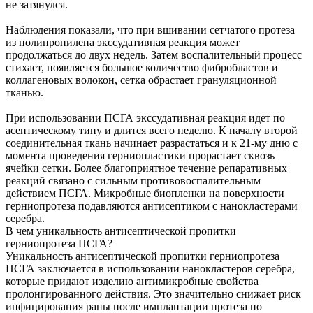
не затянулся.
Наблюдения показали, что при вшивании сетчатого протеза
из полипропилена экссудативная реакция может
продолжаться до двух недель. Затем воспалительный процесс
стихает, появляется большое количество фибробластов и
коллагеновых волокон, сетка обрастает грануляционной
тканью.
При использовании ПСГА экссудативная реакция идет по
асептическому типу и длится всего неделю. К началу второй
соединительная ткань начинает разрастаться и к 21-му дню с
момента проведения герниопластики прорастает сквозь
ячейки сетки. Более благоприятное течение репаративных
реакций связано с сильным противовоспалительным
действием ПСГА. Микробные биопленки на поверхности
герниопротеза подавляются антисептиком с нанокластерами
серебра.
В чем уникальность антисептической пропитки
герниопротеза ПСГА?
Уникальность антисептической пропитки герниопротеза
ПСГА заключается в использовании нанокластеров серебра,
которые придают изделию антимикробные свойства
пролонгированного действия. Это значительно снижает риск
инфицирования раны после имплантации протеза по