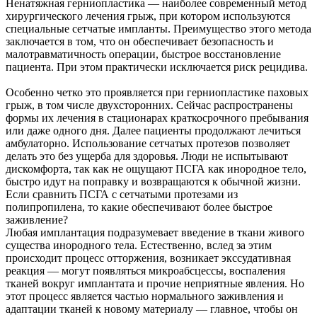
Ненатяжная герниопластика — наиболее современный метод
хирургического лечения грыж, при котором используются
специальные сетчатые импланты. Преимущество этого метода
заключается в том, что он обеспечивает безопасность и
малотравматичность операции, быстрое восстановление
пациента. При этом практически исключается риск рецидива.
Особенно четко это проявляется при герниопластике паховых
грыж, в том числе двухсторонних. Сейчас распространены
формы их лечения в стационарах краткосрочного пребывания
или даже одного дня. Далее пациенты продолжают лечиться
амбулаторно. Использование сетчатых протезов позволяет
делать это без ущерба для здоровья. Люди не испытывают
дискомфорта, так как не ощущают ПСГА как инородное тело,
быстро идут на поправку и возвращаются к обычной жизни.
Если сравнить ПСГА с сетчатыми протезами из
полипропилена, то какие обеспечивают более быстрое
заживление?
Любая имплантация подразумевает введение в ткани живого
существа инородного тела. Естественно, вслед за этим
происходит процесс отторжения, возникает экссудативная
реакция — могут появляться микроабсцессы, воспаления
тканей вокруг имплантата и прочие неприятные явления. Но
этот процесс является частью нормального заживления и
адаптации тканей к новому материалу — главное, чтобы он