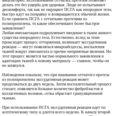
амбулаторно. Использование сетчатых протезов позволяет
делать это без ущерба для здоровья. Люди не испытывают
дискомфорта, так как не ощущают ПСГА как инородное тело,
быстро идут на поправку и возвращаются к обычной жизни.
Если сравнить ПСГА с сетчатыми протезами из
полипропилена, то какие обеспечивают более быстрое
заживление?
Любая имплантация подразумевает введение в ткани живого
существа инородного тела. Естественно, вслед за этим
происходит процесс отторжения, возникает экссудативная
реакция — могут появляться микроабсцессы, воспаления
тканей вокруг имплантата и прочие неприятные явления. Но
этот процесс является частью нормального заживления и
адаптации тканей к новому материалу — главное, чтобы он
не затянулся.
Наблюдения показали, что при вшивании сетчатого протеза
из полипропилена экссудативная реакция может
продолжаться до двух недель. Затем воспалительный процесс
стихает, появляется большое количество фибробластов и
коллагеновых волокон, сетка обрастает грануляционной
тканью.
При использовании ПСГА экссудативная реакция идет по
асептическому типу и длится всего неделю. К началу второй