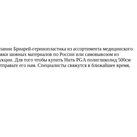
мпании Бриарей-герниопластика из ассортимента медицинского
тавки шовных материалов по России или самовывозом из
трукции. Для того чтобы купить Нить PGA полигликолид 500см
 отправьте его нам. Специалисты свяжутся в ближайшее время,