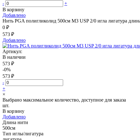
-
+
В корзину
Добавлено
Нить PGA полигликолид 500см М3 USP 2/0 игла лигатура длина
0 ₽
573 ₽
Добавлено
Артикул:
В наличии
573 ₽
-0%
573 ₽
-
+
×
Выбрано максимальное количество, доступное для заказа
шт.
В корзину
Добавлено
Длина нити
500см
Тип иглы/лигатура
лигатура