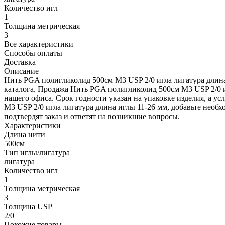
Количество игл
1
Толщина метрическая
3
Все характеристики
Способы оплаты
Доставка
Описание
Нить PGA полигликолид 500см М3 USP 2/0 игла лигатура длина
каталога. Продажа Нить PGA полигликолид 500см М3 USP 2/0 и
нашего офиса. Срок годности указан на упаковке изделия, а у
М3 USP 2/0 игла лигатура длина иглы 11-26 мм, добавьте необх
подтвердят заказ и ответят на возникшие вопросы.
Характеристики
Длина нити
500см
Тип иглы/лигатура
лигатура
Количество игл
1
Толщина метрическая
3
Толщина USP
2/0
Похожие товары