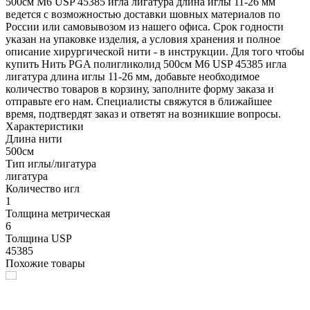
500см М6 USP 45385 игла лигатура длина иглы 11-26 мм
ведется с возможностью доставки шовных материалов по
России или самовывозом из нашего офиса. Срок годности
указан на упаковке изделия, а условия хранения и полное
описание хирургической нити - в инструкции. Для того чтобы
купить Нить PGA полигликолид 500см М6 USP 45385 игла
лигатура длина иглы 11-26 мм, добавьте необходимое
количество товаров в корзину, заполните форму заказа и
отправьте его нам. Специалисты свяжутся в ближайшее
время, подтвердят заказ и ответят на возникшие вопросы.
Характеристики
Длина нити
500см
Тип иглы/лигатура
лигатура
Количество игл
1
Толщина метрическая
6
Толщина USP
45385
Похожие товары