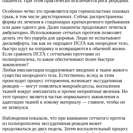
пациента. При этом практически исключается риск рецидива.
Особенно четко это проявляется при герниопластике паховых
грыж, в том числе двухсторонних. Сейчас распространены
формы их лечения в стационарах краткосрочного пребывания
или даже одного дня. Далее пациенты продолжают лечиться
амбулаторно. Использование сетчатых протезов позволяет
делать это без ущерба для здоровья. Люди не испытывают
дискомфорта, так как не ощущают ПСГА как инородное тело,
быстро идут на поправку и возвращаются к обычной жизни.
Если сравнить ПСГА с сетчатыми протезами из
полипропилена, то какие обеспечивают более быстрое
заживление?
Любая имплантация подразумевает введение в ткани живого
существа инородного тела. Естественно, вслед за этим
происходит процесс отторжения, возникает экссудативная
реакция — могут появляться микроабсцессы, воспаления
тканей вокруг имплантата и прочие неприятные явления. Но
этот процесс является частью нормального заживления и
адаптации тканей к новому материалу — главное, чтобы он
не затянулся.
Наблюдения показали, что при вшивании сетчатого протеза
из полипропилена экссудативная реакция может
продолжаться до двух недель. Затем воспалительный процесс