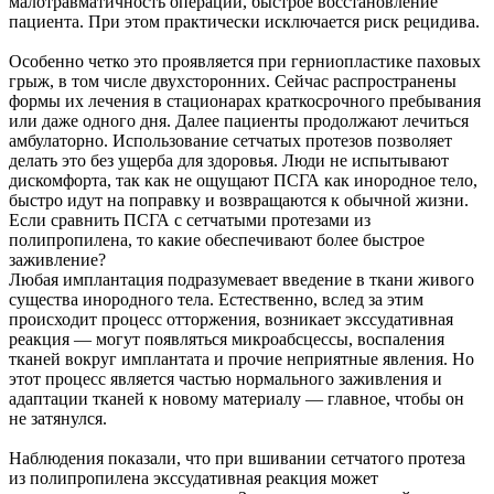
малотравматичность операции, быстрое восстановление
пациента. При этом практически исключается риск рецидива.
Особенно четко это проявляется при герниопластике паховых
грыж, в том числе двухсторонних. Сейчас распространены
формы их лечения в стационарах краткосрочного пребывания
или даже одного дня. Далее пациенты продолжают лечиться
амбулаторно. Использование сетчатых протезов позволяет
делать это без ущерба для здоровья. Люди не испытывают
дискомфорта, так как не ощущают ПСГА как инородное тело,
быстро идут на поправку и возвращаются к обычной жизни.
Если сравнить ПСГА с сетчатыми протезами из
полипропилена, то какие обеспечивают более быстрое
заживление?
Любая имплантация подразумевает введение в ткани живого
существа инородного тела. Естественно, вслед за этим
происходит процесс отторжения, возникает экссудативная
реакция — могут появляться микроабсцессы, воспаления
тканей вокруг имплантата и прочие неприятные явления. Но
этот процесс является частью нормального заживления и
адаптации тканей к новому материалу — главное, чтобы он
не затянулся.
Наблюдения показали, что при вшивании сетчатого протеза
из полипропилена экссудативная реакция может