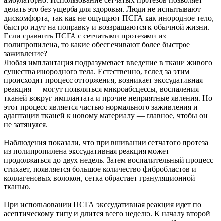
амбулаторно. Использование сетчатых протезов позволяет
делать это без ущерба для здоровья. Люди не испытывают
дискомфорта, так как не ощущают ПСГА как инородное тело,
быстро идут на поправку и возвращаются к обычной жизни.
Если сравнить ПСГА с сетчатыми протезами из
полипропилена, то какие обеспечивают более быстрое
заживление?
Любая имплантация подразумевает введение в ткани живого
существа инородного тела. Естественно, вслед за этим
происходит процесс отторжения, возникает экссудативная
реакция — могут появляться микроабсцессы, воспаления
тканей вокруг имплантата и прочие неприятные явления. Но
этот процесс является частью нормального заживления и
адаптации тканей к новому материалу — главное, чтобы он
не затянулся.
Наблюдения показали, что при вшивании сетчатого протеза
из полипропилена экссудативная реакция может
продолжаться до двух недель. Затем воспалительный процесс
стихает, появляется большое количество фибробластов и
коллагеновых волокон, сетка обрастает грануляционной
тканью.
При использовании ПСГА экссудативная реакция идет по
асептическому типу и длится всего неделю. К началу второй