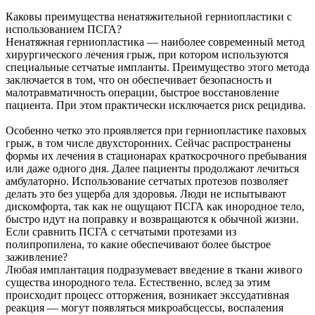
Каковы преимущества ненатяжительной герниопластики с
использованием ПСГА?
Ненатяжная герниопластика — наиболее современный метод
хирургического лечения грыж, при котором используются
специальные сетчатые импланты. Преимущество этого метода
заключается в том, что он обеспечивает безопасность и
малотравматичность операции, быстрое восстановление
пациента. При этом практически исключается риск рецидива.
Особенно четко это проявляется при герниопластике паховых
грыж, в том числе двухсторонних. Сейчас распространены
формы их лечения в стационарах краткосрочного пребывания
или даже одного дня. Далее пациенты продолжают лечиться
амбулаторно. Использование сетчатых протезов позволяет
делать это без ущерба для здоровья. Люди не испытывают
дискомфорта, так как не ощущают ПСГА как инородное тело,
быстро идут на поправку и возвращаются к обычной жизни.
Если сравнить ПСГА с сетчатыми протезами из
полипропилена, то какие обеспечивают более быстрое
заживление?
Любая имплантация подразумевает введение в ткани живого
существа инородного тела. Естественно, вслед за этим
происходит процесс отторжения, возникает экссудативная
реакция — могут появляться микроабсцессы, воспаления