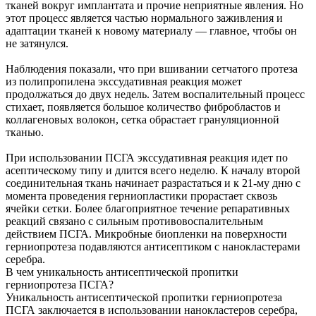
тканей вокруг имплантата и прочие неприятные явления. Но
этот процесс является частью нормального заживления и
адаптации тканей к новому материалу — главное, чтобы он
не затянулся.
Наблюдения показали, что при вшивании сетчатого протеза
из полипропилена экссудативная реакция может
продолжаться до двух недель. Затем воспалительный процесс
стихает, появляется большое количество фибробластов и
коллагеновых волокон, сетка обрастает грануляционной
тканью.
При использовании ПСГА экссудативная реакция идет по
асептическому типу и длится всего неделю. К началу второй
соединительная ткань начинает разрастаться и к 21-му дню с
момента проведения герниопластики прорастает сквозь
ячейки сетки. Более благоприятное течение репаративных
реакций связано с сильным противовоспалительным
действием ПСГА. Микробные биопленки на поверхности
герниопротеза подавляются антисептиком с нанокластерами
серебра.
В чем уникальность антисептической пропитки
герниопротеза ПСГА?
Уникальность антисептической пропитки герниопротеза
ПСГА заключается в использовании нанокластеров серебра,