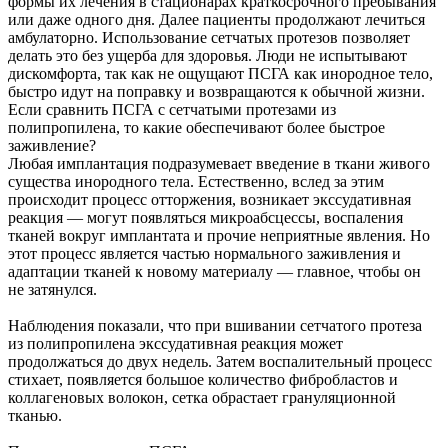
формы их лечения в стационарах краткосрочного пребывания
или даже одного дня. Далее пациенты продолжают лечиться
амбулаторно. Использование сетчатых протезов позволяет
делать это без ущерба для здоровья. Люди не испытывают
дискомфорта, так как не ощущают ПСГА как инородное тело,
быстро идут на поправку и возвращаются к обычной жизни.
Если сравнить ПСГА с сетчатыми протезами из
полипропилена, то какие обеспечивают более быстрое
заживление?
Любая имплантация подразумевает введение в ткани живого
существа инородного тела. Естественно, вслед за этим
происходит процесс отторжения, возникает экссудативная
реакция — могут появляться микроабсцессы, воспаления
тканей вокруг имплантата и прочие неприятные явления. Но
этот процесс является частью нормального заживления и
адаптации тканей к новому материалу — главное, чтобы он
не затянулся.
Наблюдения показали, что при вшивании сетчатого протеза
из полипропилена экссудативная реакция может
продолжаться до двух недель. Затем воспалительный процесс
стихает, появляется большое количество фибробластов и
коллагеновых волокон, сетка обрастает грануляционной
тканью.