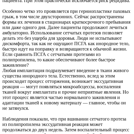
пациента. При этом практически исключается риск рецидива.
Особенно четко это проявляется при герниопластике паховых
грыж, в том числе двухсторонних. Сейчас распространены
формы их лечения в стационарах краткосрочного пребывания
или даже одного дня. Далее пациенты продолжают лечиться
амбулаторно. Использование сетчатых протезов позволяет
делать это без ущерба для здоровья. Люди не испытывают
дискомфорта, так как не ощущают ПСГА как инородное тело,
быстро идут на поправку и возвращаются к обычной жизни.
Если сравнить ПСГА с сетчатыми протезами из
полипропилена, то какие обеспечивают более быстрое
заживление?
Любая имплантация подразумевает введение в ткани живого
существа инородного тела. Естественно, вслед за этим
происходит процесс отторжения, возникает экссудативная
реакция — могут появляться микроабсцессы, воспаления
тканей вокруг имплантата и прочие неприятные явления. Но
этот процесс является частью нормального заживления и
адаптации тканей к новому материалу — главное, чтобы он
не затянулся.
Наблюдения показали, что при вшивании сетчатого протеза
из полипропилена экссудативная реакция может
продолжаться до двух недель. Затем воспалительный процесс