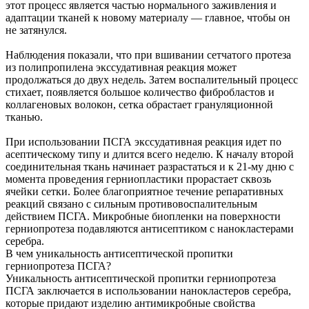
этот процесс является частью нормального заживления и
адаптации тканей к новому материалу — главное, чтобы он
не затянулся.
Наблюдения показали, что при вшивании сетчатого протеза
из полипропилена экссудативная реакция может
продолжаться до двух недель. Затем воспалительный процесс
стихает, появляется большое количество фибробластов и
коллагеновых волокон, сетка обрастает грануляционной
тканью.
При использовании ПСГА экссудативная реакция идет по
асептическому типу и длится всего неделю. К началу второй
соединительная ткань начинает разрастаться и к 21-му дню с
момента проведения герниопластики прорастает сквозь
ячейки сетки. Более благоприятное течение репаративных
реакций связано с сильным противовоспалительным
действием ПСГА. Микробные биопленки на поверхности
герниопротеза подавляются антисептиком с нанокластерами
серебра.
В чем уникальность антисептической пропитки
герниопротеза ПСГА?
Уникальность антисептической пропитки герниопротеза
ПСГА заключается в использовании нанокластеров серебра,
которые придают изделию антимикробные свойства