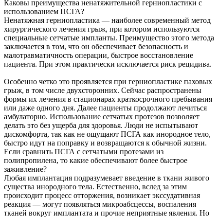
Каковы преимущества ненатяжительной герниопластики с
использованием ПСГА?
Ненатяжная герниопластика — наиболее современный метод
хирургического лечения грыж, при котором используются
специальные сетчатые импланты. Преимущество этого метода
заключается в том, что он обеспечивает безопасность и
малотравматичность операции, быстрое восстановление
пациента. При этом практически исключается риск рецидива.
Особенно четко это проявляется при герниопластике паховых
грыж, в том числе двухсторонних. Сейчас распространены
формы их лечения в стационарах краткосрочного пребывания
или даже одного дня. Далее пациенты продолжают лечиться
амбулаторно. Использование сетчатых протезов позволяет
делать это без ущерба для здоровья. Люди не испытывают
дискомфорта, так как не ощущают ПСГА как инородное тело,
быстро идут на поправку и возвращаются к обычной жизни.
Если сравнить ПСГА с сетчатыми протезами из
полипропилена, то какие обеспечивают более быстрое
заживление?
Любая имплантация подразумевает введение в ткани живого
существа инородного тела. Естественно, вслед за этим
происходит процесс отторжения, возникает экссудативная
реакция — могут появляться микроабсцессы, воспаления
тканей вокруг имплантата и прочие неприятные явления. Но