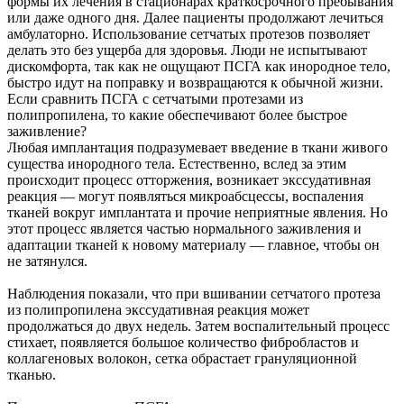
формы их лечения в стационарах краткосрочного пребывания
или даже одного дня. Далее пациенты продолжают лечиться
амбулаторно. Использование сетчатых протезов позволяет
делать это без ущерба для здоровья. Люди не испытывают
дискомфорта, так как не ощущают ПСГА как инородное тело,
быстро идут на поправку и возвращаются к обычной жизни.
Если сравнить ПСГА с сетчатыми протезами из
полипропилена, то какие обеспечивают более быстрое
заживление?
Любая имплантация подразумевает введение в ткани живого
существа инородного тела. Естественно, вслед за этим
происходит процесс отторжения, возникает экссудативная
реакция — могут появляться микроабсцессы, воспаления
тканей вокруг имплантата и прочие неприятные явления. Но
этот процесс является частью нормального заживления и
адаптации тканей к новому материалу — главное, чтобы он
не затянулся.
Наблюдения показали, что при вшивании сетчатого протеза
из полипропилена экссудативная реакция может
продолжаться до двух недель. Затем воспалительный процесс
стихает, появляется большое количество фибробластов и
коллагеновых волокон, сетка обрастает грануляционной
тканью.