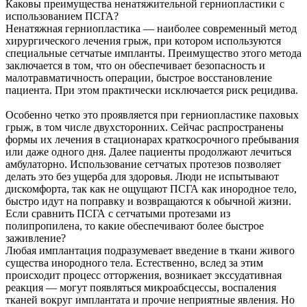
Каковы преимущества ненатяжительной герниопластики с
использованием ПСГА?
Ненатяжная герниопластика — наиболее современный метод
хирургического лечения грыж, при котором используются
специальные сетчатые импланты. Преимущество этого метода
заключается в том, что он обеспечивает безопасность и
малотравматичность операции, быстрое восстановление
пациента. При этом практически исключается риск рецидива.
Особенно четко это проявляется при герниопластике паховых
грыж, в том числе двухсторонних. Сейчас распространены
формы их лечения в стационарах краткосрочного пребывания
или даже одного дня. Далее пациенты продолжают лечиться
амбулаторно. Использование сетчатых протезов позволяет
делать это без ущерба для здоровья. Люди не испытывают
дискомфорта, так как не ощущают ПСГА как инородное тело,
быстро идут на поправку и возвращаются к обычной жизни.
Если сравнить ПСГА с сетчатыми протезами из
полипропилена, то какие обеспечивают более быстрое
заживление?
Любая имплантация подразумевает введение в ткани живого
существа инородного тела. Естественно, вслед за этим
происходит процесс отторжения, возникает экссудативная
реакция — могут появляться микроабсцессы, воспаления
тканей вокруг имплантата и прочие неприятные явления. Но