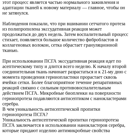
этот процесс является частью нормального заживления и
адаптации тканей к новому материалу — главное, чтобы он
не затянулся.
Наблюдения показали, что при вшивании сетчатого протеза
из полипропилена экссудативная реакция может
продолжаться до двух недель. Затем воспалительный процесс
стихает, появляется большое количество фибробластов и
коллагеновых волокон, сетка обрастает грануляционной
тканью.
При использовании ПСГА экссудативная реакция идет по
асептическому типу и длится всего неделю. К началу второй
соединительная ткань начинает разрастаться и к 21-му дню с
момента проведения герниопластики прорастает сквозь
ячейки сетки. Более благоприятное течение репаративных
реакций связано с сильным противовоспалительным
действием ПСГА. Микробные биопленки на поверхности
герниопротеза подавляются антисептиком с нанокластерами
серебра.
В чем уникальность антисептической пропитки
герниопротеза ПСГА?
Уникальность антисептической пропитки герниопротеза
ПСГА заключается в использовании нанокластеров серебра,
которые придают изделию антимикробные свойства