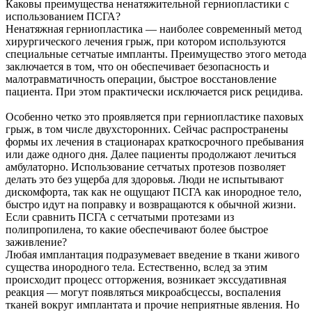
Каковы преимущества ненатяжительной герниопластики с
использованием ПСГА?
Ненатяжная герниопластика — наиболее современный метод
хирургического лечения грыж, при котором используются
специальные сетчатые импланты. Преимущество этого метода
заключается в том, что он обеспечивает безопасность и
малотравматичность операции, быстрое восстановление
пациента. При этом практически исключается риск рецидива.
Особенно четко это проявляется при герниопластике паховых
грыж, в том числе двухсторонних. Сейчас распространены
формы их лечения в стационарах краткосрочного пребывания
или даже одного дня. Далее пациенты продолжают лечиться
амбулаторно. Использование сетчатых протезов позволяет
делать это без ущерба для здоровья. Люди не испытывают
дискомфорта, так как не ощущают ПСГА как инородное тело,
быстро идут на поправку и возвращаются к обычной жизни.
Если сравнить ПСГА с сетчатыми протезами из
полипропилена, то какие обеспечивают более быстрое
заживление?
Любая имплантация подразумевает введение в ткани живого
существа инородного тела. Естественно, вслед за этим
происходит процесс отторжения, возникает экссудативная
реакция — могут появляться микроабсцессы, воспаления
тканей вокруг имплантата и прочие неприятные явления. Но