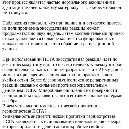
этот процесс является частью нормального заживления и
адаптации тканей к новому материалу — главное, чтобы он
не затянулся.
Наблюдения показали, что при вшивании сетчатого протеза
из полипропилена экссудативная реакция может
продолжаться до двух недель. Затем воспалительный процесс
стихает, появляется большое количество фибробластов и
коллагеновых волокон, сетка обрастает грануляционной
тканью.
При использовании ПСГА экссудативная реакция идет по
асептическому типу и длится всего неделю. К началу второй
соединительная ткань начинает разрастаться и к 21-му дню с
момента проведения герниопластики прорастает сквозь
ячейки сетки. Более благоприятное течение репаративных
реакций связано с сильным противовоспалительным
действием ПСГА. Микробные биопленки на поверхности
герниопротеза подавляются антисептиком с нанокластерами
серебра.
В чем уникальность антисептической пропитки
герниопротеза ПСГА?
Уникальность антисептической пропитки герниопротеза
ПСГА заключается в использовании нанокластеров серебра,
которые придают изделию антимикробные свойства