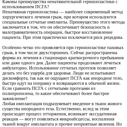
Каковы преимущества ненатяжительной герниопластики с
использованием ПСГА?
Ненатяжная герниопластика — наиболее современный метод
хирургического лечения грыж, при котором используются
специальные сетчатые импланты. Преимущество этого метода
заключается в том, что он обеспечивает безопасность и
малотравматичность операции, быстрое восстановление
пациента. При этом практически исключается риск рецидива.
Особенно четко это проявляется при герниопластике паховых
грыж, в том числе двухсторонних. Сейчас распространены
формы их лечения в стационарах краткосрочного пребывания
или даже одного дня. Далее пациенты продолжают лечиться
амбулаторно. Использование сетчатых протезов позволяет
делать это без ущерба для здоровья. Люди не испытывают
дискомфорта, так как не ощущают ПСГА как инородное тело,
быстро идут на поправку и возвращаются к обычной жизни.
Если сравнить ПСГА с сетчатыми протезами из
полипропилена, то какие обеспечивают более быстрое
заживление?
Любая имплантация подразумевает введение в ткани живого
существа инородного тела. Естественно, вслед за этим
происходит процесс отторжения, возникает экссудативная
реакция — могут появляться микроабсцессы, воспаления
тканей вокруг имплантата и прочие неприятные явления. Но