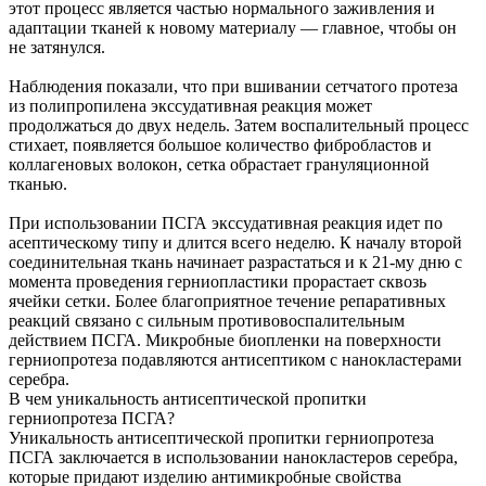
этот процесс является частью нормального заживления и
адаптации тканей к новому материалу — главное, чтобы он
не затянулся.
Наблюдения показали, что при вшивании сетчатого протеза
из полипропилена экссудативная реакция может
продолжаться до двух недель. Затем воспалительный процесс
стихает, появляется большое количество фибробластов и
коллагеновых волокон, сетка обрастает грануляционной
тканью.
При использовании ПСГА экссудативная реакция идет по
асептическому типу и длится всего неделю. К началу второй
соединительная ткань начинает разрастаться и к 21-му дню с
момента проведения герниопластики прорастает сквозь
ячейки сетки. Более благоприятное течение репаративных
реакций связано с сильным противовоспалительным
действием ПСГА. Микробные биопленки на поверхности
герниопротеза подавляются антисептиком с нанокластерами
серебра.
В чем уникальность антисептической пропитки
герниопротеза ПСГА?
Уникальность антисептической пропитки герниопротеза
ПСГА заключается в использовании нанокластеров серебра,
которые придают изделию антимикробные свойства