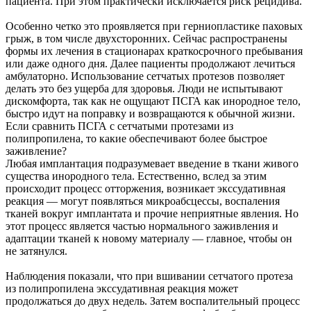
пациента. При этом практически исключается риск рецидива.
Особенно четко это проявляется при герниопластике паховых
грыж, в том числе двухсторонних. Сейчас распространены
формы их лечения в стационарах краткосрочного пребывания
или даже одного дня. Далее пациенты продолжают лечиться
амбулаторно. Использование сетчатых протезов позволяет
делать это без ущерба для здоровья. Люди не испытывают
дискомфорта, так как не ощущают ПСГА как инородное тело,
быстро идут на поправку и возвращаются к обычной жизни.
Если сравнить ПСГА с сетчатыми протезами из
полипропилена, то какие обеспечивают более быстрое
заживление?
Любая имплантация подразумевает введение в ткани живого
существа инородного тела. Естественно, вслед за этим
происходит процесс отторжения, возникает экссудативная
реакция — могут появляться микроабсцессы, воспаления
тканей вокруг имплантата и прочие неприятные явления. Но
этот процесс является частью нормального заживления и
адаптации тканей к новому материалу — главное, чтобы он
не затянулся.
Наблюдения показали, что при вшивании сетчатого протеза
из полипропилена экссудативная реакция может
продолжаться до двух недель. Затем воспалительный процесс