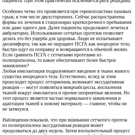
пациента. При этом практически исключается риск рецидива.
Особенно четко это проявляется при герниопластике паховых
грыж, в том числе двухсторонних. Сейчас распространены
формы их лечения в стационарах краткосрочного пребывания
или даже одного дня. Далее пациенты продолжают лечиться
амбулаторно. Использование сетчатых протезов позволяет
делать это без ущерба для здоровья. Люди не испытывают
дискомфорта, так как не ощущают ПСГА как инородное тело,
быстро идут на поправку и возвращаются к обычной жизни.
Если сравнить ПСГА с сетчатыми протезами из
полипропилена, то какие обеспечивают более быстрое
заживление?
Любая имплантация подразумевает введение в ткани живого
существа инородного тела. Естественно, вслед за этим
происходит процесс отторжения, возникает экссудативная
реакция — могут появляться микроабсцессы, воспаления
тканей вокруг имплантата и прочие неприятные явления. Но
этот процесс является частью нормального заживления и
адаптации тканей к новому материалу — главное, чтобы он
не затянулся.
Наблюдения показали, что при вшивании сетчатого протеза
из полипропилена экссудативная реакция может
продолжаться до двух недель. Затем воспалительный процесс