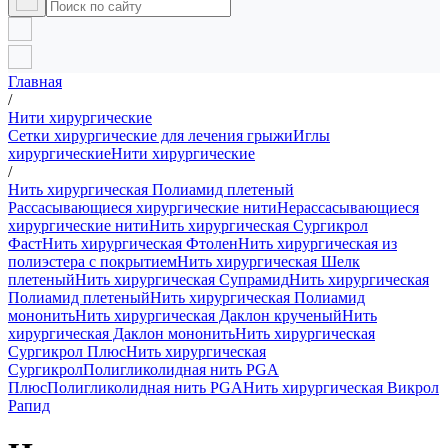
Главная
/
Нити хирургические
Сетки хирургические для лечения грыжи
Иглы
хирургические
Нити хирургические
/
Нить хирургическая Полиамид плетеный
Рассасывающиеся хирургические нити
Нерассасывающиеся
хирургические нити
Нить хирургическая Сургикрол
Фаст
Нить хирургическая Фтолен
Нить хирургическая из
полиэстера с покрытием
Нить хирургическая Шелк
плетеный
Нить хирургическая Супрамид
Нить хирургическая
Полиамид плетеный
Нить хирургическая Полиамид
мононить
Нить хирургическая Даклон крученый
Нить
хирургическая Даклон мононить
Нить хирургическая
Сургикрол Плюс
Нить хирургическая
Сургикрол
Полигликолидная нить PGA
Плюс
Полигликолидная нить PGA
Нить хирургическая Викрол
Рапид