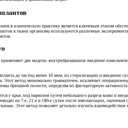
 имплантов
нием в клиническую практику является ключевым этапом обеспеч
тов в ткани организма используются различные экспериментальн
антов.
vo
то применяют две модели: внутрибрюшинное введение измельче
ланта до частиц менее 10 мкм, их стерилизацию и введение с
. Этот метод минимально травматичен, исключает операционный
емы брюшной полости, определяя их фагоцитарную активность 
я у крыс под наркозом путем небольшого разреза кожи и введе
водят на 7-е, 21-е и 180-е сутки после имплантации, оценивая
анью. Этот метод позволяет детально изучить взаимодействие 