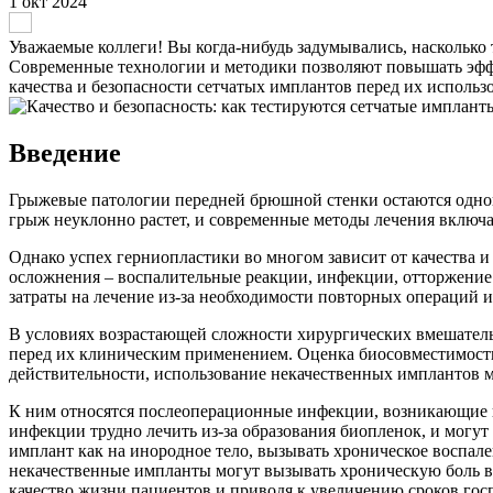
1 окт 2024
Уважаемые коллеги! Вы когда-нибудь задумывались, насколько
Современные технологии и методики позволяют повышать эффе
качества и безопасности сетчатых имплантов перед их использ
Введение
Грыжевые патологии передней брюшной стенки остаются одной
грыж неуклонно растет, и современные методы лечения включа
Однако успех герниопластики во многом зависит от качества 
осложнения – воспалительные реакции, инфекции, отторжение 
затраты на лечение из-за необходимости повторных операций 
В условиях возрастающей сложности хирургических вмешател
перед их клиническим применением. Оценка биосовместимости,
действительности, использование некачественных имплантов м
К ним относятся послеоперационные инфекции, возникающие и
инфекции трудно лечить из-за образования биопленок, и могу
имплант как на инородное тело, вызывать хроническое воспале
некачественные импланты могут вызывать хроническую боль в
качество жизни пациентов и приводя к увеличению сроков гос