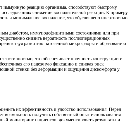
т иммунную реакцию организма, способствуют быстрому
х исследованиях снижение воспалительной реакции. К примеру
сть и минимальное воспаление, что обусловлено инертностью
рным диабетом, иммунодефицитными состояниями или при
существенно снизить вероятность послеоперационных
препятствуя развитию патогенной микрофлоры и образованию
эластичностью, что обеспечивает прочность конструкции и
обеспечивая его надежную фиксацию и снижая риск
брюшной стенки без деформации и ощущения дискомфорта у
оценить их эффективность и удобство использования. Перед
ает возможность получить собственный опыт использования
ьный мониторинг пациентов, документировать результаты и