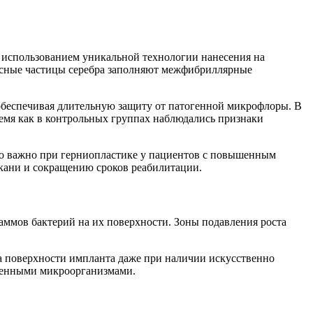
 использованием уникальной технологии нанесения на
рсные частицы серебра заполняют межфибриллярные
обеспечивая длительную защиту от патогенной микрофлоры. В
мя как в контрольных группах наблюдались признаки
о важно при герниопластике у пациентов с повышенным
кани и сокращению сроков реабилитации.
таммов бактерий на их поверхности. Зоны подавления роста
а поверхности импланта даже при наличии искусственно
огенными микроорганизмами.