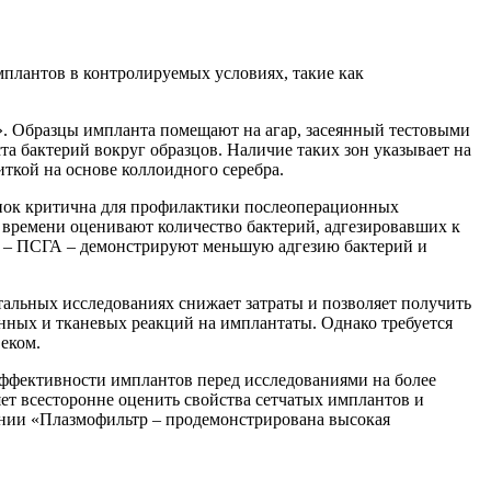
мплантов в контролируемых условиях, такие как
». Образцы импланта помещают на агар, засеянный тестовыми
ста бактерий вокруг образцов. Наличие таких зон указывает на
ткой на основе коллоидного серебра.
нок критична для профилактики послеоперационных
времени оценивают количество бактерий, адгезировавших к
и – ПСГА – демонстрируют меньшую адгезию бактерий и
льных исследованиях снижает затраты и позволяет получить
нных и тканевых реакций на имплантаты. Однако требуется
еком.
ффективности имплантов перед исследованиями на более
ет всесторонне оценить свойства сетчатых имплантов и
ании «Плазмофильтр – продемонстрирована высокая