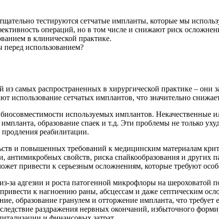
 тщательно тестируются сетчатые импланты, которые мы использ
ктивность операций, но в том числе и снижают риск осложнени
ованием в клинической практике.
 из самых распространенных в хирургической практике – они з
ют использование сетчатых имплантов, что значительно снижает
и биосовместимости используемых имплантов. Некачественные и
импланта, образование спаек и т.д. Эти проблемы не только ух
и продления реабилитации.
ьств и повышенных требований к медицинским материалам крит
 антимикробных свойств, риска спайкообразования и других па
ожет привести к серьезным осложнениям, которые требуют особ
з-за адгезии и роста патогенной микрофлоры на шероховатой п
т привести к нагноению раны, абсцессам и даже септическим ос
ние, образование гранулем и отторжение импланта, что требует 
следствие раздражения нервных окончаний, избыточного формир
питализации и финансовых затрат.