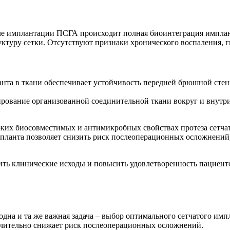
сле имплантации ПСГА происходит полная биоинтеграция имплант
туру сетки. Отсутствуют признаки хронического воспаления, 
нта в ткани обеспечивает устойчивость передней брюшной стен
ование организованной соединительной ткани вокруг и внутри
оких биосовместимых и антимикробных свойствах протеза сетча
ланта позволяет снизить риск послеоперационных осложнений,
ть клинические исходы и повысить удовлетворенность пациент
дна и та же важная задача – выбор оптимального сетчатого им
ачительно снижает риск послеоперационных осложнений.