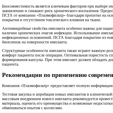
Биосовместимость является ключевым фактором при выборе и
заживлению и снижают риск хронического воспаления. Предпо
ПСГА от компании «Плазмофильтр» благодаря пропитке на осн
покрытия и отсутствием токсического влияния на ткани.
Антимикробные свойства импланта особенно важны для пацие
наличии хронических очагов инфекции. Использование импла
инфекционных осложнений. ПСГА благодаря покрытию из пови
биопленок на поверхности импланта.
Структурные особенности импланта также играют важную роль
комфорт пациента после операции. Оптимальная пористость сп
формирования капсулы. При этом имплант должен обладать до
пациента.
Рекомендации по применению совреме
Компания «Плазмофильтр» предоставляет полную информацию 
Тестовая закупка и апробация новых имплантов в клинической
массовым внедрением нового импланта рекомендуется провест
материала, оценить его преимущества и возможные недостатк
обмениваться опытом с коллегами.