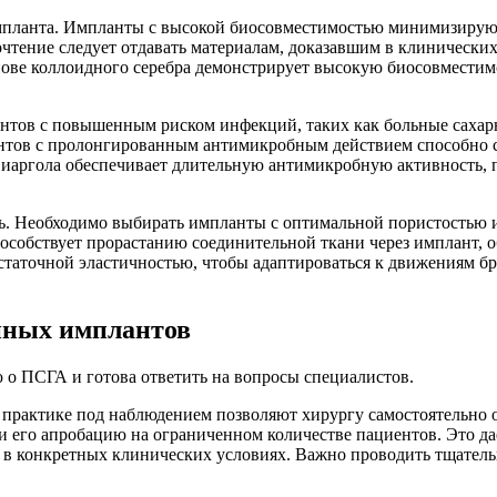
мпланта. Импланты с высокой биосовместимостью минимизирую
чтение следует отдавать материалам, доказавшим в клинически
ове коллоидного серебра демонстрирует высокую биосовместимо
нтов с повышенным риском инфекций, таких как больные саха
нтов с пролонгированным антимикробным действием способно 
аргола обеспечивает длительную антимикробную активность, 
. Необходимо выбирать импланты с оптимальной пористостью и 
особствует прорастанию соединительной ткани через имплант, 
статочной эластичностью, чтобы адаптироваться к движениям 
нных имплантов
о ПСГА и готова ответить на вопросы специалистов.
 практике под наблюдением позволяют хирургу самостоятельно 
и его апробацию на ограниченном количестве пациентов. Это д
и в конкретных клинических условиях. Важно проводить тщател