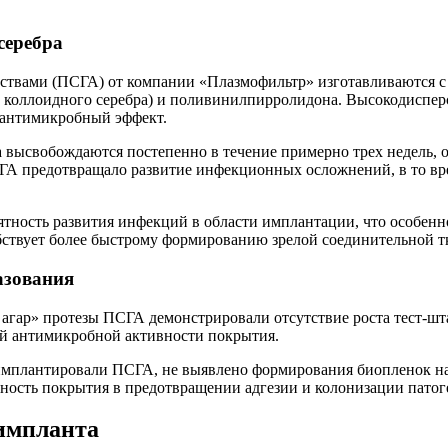
серебра
ствами (ПСГА) от компании «Плазмофильтр» изготавливаются с
о коллоидного серебра) и поливинилпирролидона. Высокодиспе
й антимикробный эффект.
 высвобождаются постепенно в течение примерно трех недель, 
А предотвращало развитие инфекционных осложнений, в то вре
ность развития инфекций в области имплантации, что особенн
ствует более быстрому формированию зрелой соединительной т
азования
в агар» протезы ПСГА демонстрировали отсутствие роста тест-ш
ой антимикробной активности покрытия.
 имплантировали ПСГА, не выявлено формирования биопленок н
ивность покрытия в предотвращении адгезии и колонизации пат
 импланта