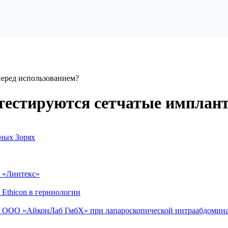
перед использованием?
к тестируются сетчатые имплан
рных Зорях
и «Линтекс»
Ethicon в герниологии
и ООО «АйконЛаб ГмбХ» при лапароскопической интраабдомина