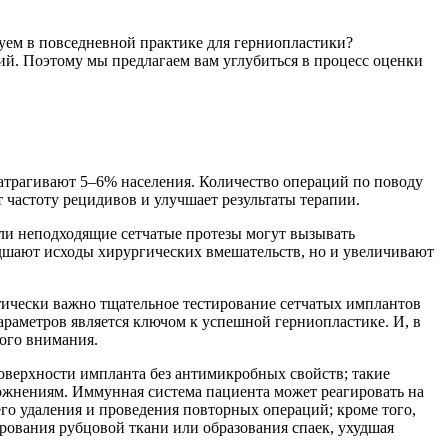
уем в повседневной практике для герниопластики?
й. Поэтому мы предлагаем вам углубиться в процесс оценки
атрагивают 5–6% населения. Количество операций по поводу
 частоту рецидивов и улучшает результаты терапии.
ли неподходящие сетчатые протезы могут вызывать
удшают исходы хирургических вмешательств, но и увеличивают
ически важно тщательное тестирование сетчатых имплантов
раметров является ключом к успешной герниопластике. И, в
ого внимания.
оверхности импланта без антимикробных свойств; такие
ложнениям. Иммунная система пациента может реагировать на
его удаления и проведения повторных операций; кроме того,
ования рубцовой ткани или образования спаек, ухудшая