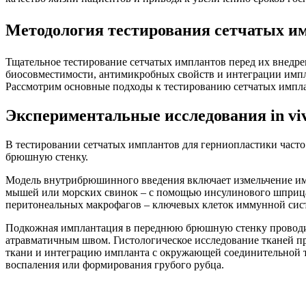
Методология тестирования сетчатых
Тщательное тестирование сетчатых имплантов перед их внедре
биосовместимости, антимикробных свойств и интеграции имплан
Рассмотрим основные подходы к тестированию сетчатых импл
Экспериментальные исследования in vi
В тестировании сетчатых имплантов для герниопластики час
брюшную стенку.
Модель внутрибрюшинного введения включает измельчение имп
мышей или морских свинок – с помощью инсулинового шприца
перитонеальных макрофагов – ключевых клеток иммунной сист
Подкожная имплантация в переднюю брюшную стенку проводитс
атравматичным швом. Гистологическое исследование тканей про
ткани и интеграцию импланта с окружающей соединительной тк
воспаления или формирования грубого рубца.