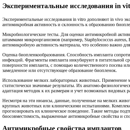
Экспериментальные исследования in vi
Экспериментальные исследования in vitro дополняют in vivo э
антимикробная активность и склонность к образованию биопле
Микробиологические тесты. Для оценки антимикробной активн
штаммами микроорганизмов (например, Staphylococcus aureus, E
антимикробную активность материала, что особенно важно дл
Оценка биопленкообразования. Способность импланта сопрот
инфекций. Фрагменты импланта инкубируют в питательной сре
поверхности импланта, с помощью количественного посева и
замедленное или отсутствующее образование биопленок.
Использование мелких лабораторных животных. Применение ме
статистически значимые результаты. Их анатомо-физиологичес
адаптация методик к их размерам и учет возможных видовых р
Несмотря на эти нюансы, данные, полученные на мелких живо
крупных животных или клиническими испытаниями. Комплексный
прогнозировать их клиническое поведение. Такие методы под
биосовместимость, выраженные антимикробные свойства и спо
Антимикробные свойства имплантов