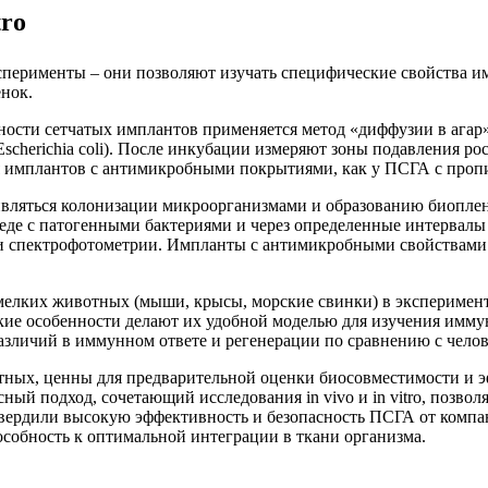
tro
ксперименты – они позволяют изучать специфические свойства и
нок.
ости сетчатых имплантов применяется метод «диффузии в агар
scherichia coli). После инкубации измеряют зоны подавления ро
я имплантов с антимикробными покрытиями, как у ПСГА с пропи
ивляться колонизации микроорганизмами и образованию биопле
де с патогенными бактериями и через определенные интервалы 
ли спектрофотометрии. Импланты с антимикробными свойствам
лких животных (мыши, крысы, морские свинки) в эксперимента
кие особенности делают их удобной моделью для изучения имму
азличий в иммунном ответе и регенерации по сравнению с челов
тных, ценны для предварительной оценки биосовместимости и э
 подход, сочетающий исследования in vivo и in vitro, позволя
твердили высокую эффективность и безопасность ПСГА от комп
собность к оптимальной интеграции в ткани организма.