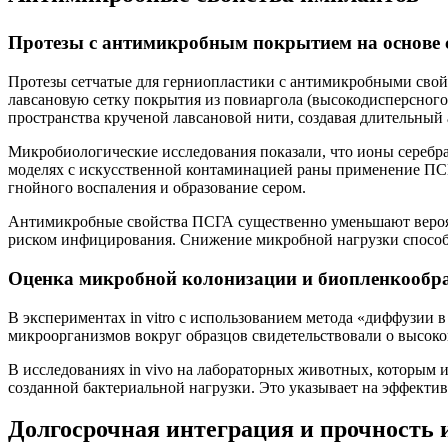
Протезы с антимикробным покрытием на основе 
Протезы сетчатые для герниопластики с антимикробными свой
лавсановую сетку покрытия из повиаргола (высокодисперсног
пространства крученой лавсановой нити, создавая длительны
Микробиологические исследования показали, что ионы серебра
моделях с искусственной контаминацией раны применение ПСГ
гнойного воспаления и образование сером.
Антимикробные свойства ПСГА существенно уменьшают вероят
риском инфицирования. Снижение микробной нагрузки способ
Оценка микробной колонизации и биопленкообр
В экспериментах in vitro с использованием метода «диффузии 
микроорганизмов вокруг образцов свидетельствовали о высок
В исследованиях in vivo на лабораторных животных, которым
созданной бактериальной нагрузки. Это указывает на эффект
Долгосрочная интеграция и прочность