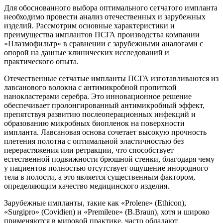
Для обоснованного выбора оптимального сетчатого импланта
необходимо провести анализ отечественных и зарубежных
изделий. Рассмотрим основные характеристики и
преимущества имплантов ПСГА производства компании
«Плазмофильтр» в сравнении с зарубежными аналогами с
опорой на данные клинических исследований и
практического опыта.
Отечественные сетчатые импланты ПСГА изготавливаются из
лавсанового волокна с антимикробной пропиткой
нанокластерами серебра. Это инновационное решение
обеспечивает пролонгированный антимикробный эффект,
препятствуя развитию послеоперационных инфекций и
образованию микробных биопленок на поверхности
импланта. Лавсановая основа сочетает высокую прочность
плетения полотна с оптимальной эластичностью без
перерастяжения или ретракции, что способствует
естественной подвижности брюшной стенки, благодаря чему
у пациентов полностью отсутствует ощущение инородного
тела в полости, а это является существенным фактором,
определяющим качество медицинского изделия.
Зарубежные импланты, такие как «Prolene» (Ethicon),
«Surgipro» (Covidien) и «Premilene» (B.Braun), хотя и широко
применяются в мировой практике, часто обладают