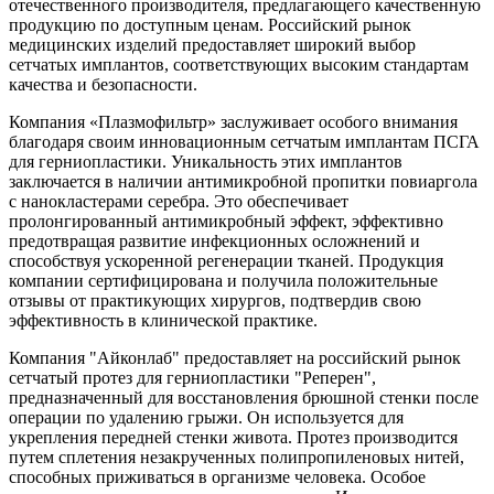
отечественного производителя, предлагающего качественную
продукцию по доступным ценам. Российский рынок
медицинских изделий предоставляет широкий выбор
сетчатых имплантов, соответствующих высоким стандартам
качества и безопасности.
Компания «Плазмофильтр» заслуживает особого внимания
благодаря своим инновационным сетчатым имплантам ПСГА
для герниопластики. Уникальность этих имплантов
заключается в наличии антимикробной пропитки повиаргола
с нанокластерами серебра. Это обеспечивает
пролонгированный антимикробный эффект, эффективно
предотвращая развитие инфекционных осложнений и
способствуя ускоренной регенерации тканей. Продукция
компании сертифицирована и получила положительные
отзывы от практикующих хирургов, подтвердив свою
эффективность в клинической практике.
Компания "Айконлаб" предоставляет на российский рынок
сетчатый протез для герниопластики "Реперен",
предназначенный для восстановления брюшной стенки после
операции по удалению грыжи. Он используется для
укрепления передней стенки живота. Протез производится
путем сплетения незакрученных полипропиленовых нитей,
способных приживаться в организме человека. Особое