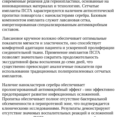
современные решения для герниопластики, основанные на
инновационных материалах и технологиях. Сетчатые
импланты ПСГА характеризуются наличием антисептической
пропитки повиаргола с нанокластерами серебра. Базовым
компонентом импланта служит лавсановая сетка,
импрегнированная специализированным антимикробным
составом.
Лавсановое крученое волокно обеспечивает оптимальные
показатели мягкости и эластичности, оно способствует
комфортной адаптации пациента и ускоренной пролиферации
соединительной ткани. Применение имплантов ПСГА
позволяет значительно сократить продолжительность
экссудативной фазы воспаления до семи дней, что
существенно превосходит аналогичные показатели при
использовании традиционных полипропиленовых сетчатых
имплантов.
Наличие нанокластеров серебра обеспечивает
пролонгированный антимикробный эффект - они эффективно
предотвращают развитие инфекционных осложнений.
Пропитка обеспечивает полное отсутствие бактериальной
обсемененности в перипротезной зоне, что подтверждается
клиническими исследованиями. Результаты демонстрируют
отсутствие значимых воспалительных реакций и осложнений