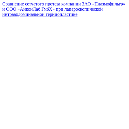
Сравнение сетчатого протеза компании ЗАО «Плазмофильтр»
и ООО «АйконЛаб ГмбХ» при лапароскопической
интраабдоминальной герниопластике