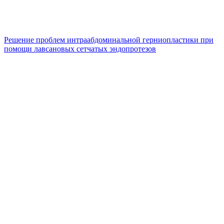
Решение проблем интраабдоминальной герниопластики при
помощи лавсановых сетчатых эндопротезов