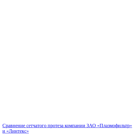
Сравнение сетчатого протеза компании ЗАО «Плазмофильтр»
и «Линтекс»