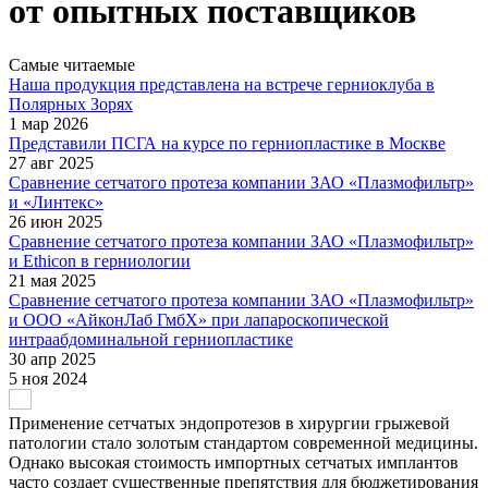
от опытных поставщиков
Самые читаемые
Наша продукция представлена на встрече герниоклуба в
Полярных Зорях
1 мар 2026
Представили ПСГА на курсе по герниопластике в Москве
27 авг 2025
Сравнение сетчатого протеза компании ЗАО «Плазмофильтр»
и «Линтекс»
26 июн 2025
Сравнение сетчатого протеза компании ЗАО «Плазмофильтр»
и Ethicon в герниологии
21 мая 2025
Сравнение сетчатого протеза компании ЗАО «Плазмофильтр»
и ООО «АйконЛаб ГмбХ» при лапароскопической
интраабдоминальной герниопластике
30 апр 2025
5 ноя 2024
Применение сетчатых эндопротезов в хирургии грыжевой
патологии стало золотым стандартом современной медицины.
Однако высокая стоимость импортных сетчатых имплантов
часто создает существенные препятствия для бюджетирования