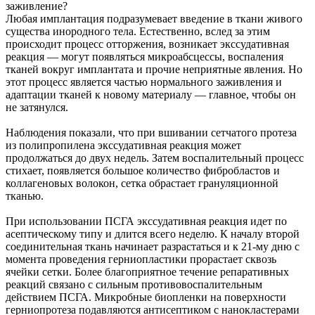
заживление?
Любая имплантация подразумевает введение в ткани живого
существа инородного тела. Естественно, вслед за этим
происходит процесс отторжения, возникает экссудативная
реакция — могут появляться микроабсцессы, воспаления
тканей вокруг имплантата и прочие неприятные явления. Но
этот процесс является частью нормального заживления и
адаптации тканей к новому материалу — главное, чтобы он
не затянулся.
Наблюдения показали, что при вшивании сетчатого протеза
из полипропилена экссудативная реакция может
продолжаться до двух недель. Затем воспалительный процесс
стихает, появляется большое количество фибробластов и
коллагеновых волокон, сетка обрастает грануляционной
тканью.
При использовании ПСГА экссудативная реакция идет по
асептическому типу и длится всего неделю. К началу второй
соединительная ткань начинает разрастаться и к 21-му дню с
момента проведения герниопластики прорастает сквозь
ячейки сетки. Более благоприятное течение репаративных
реакций связано с сильным противовоспалительным
действием ПСГА. Микробные биопленки на поверхности
герниопротеза подавляются антисептиком с нанокластерами