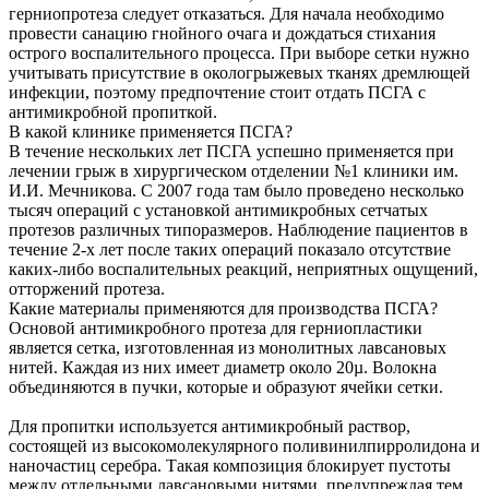
герниопротеза следует отказаться. Для начала необходимо
провести санацию гнойного очага и дождаться стихания
острого воспалительного процесса. При выборе сетки нужно
учитывать присутствие в окологрыжевых тканях дремлющей
инфекции, поэтому предпочтение стоит отдать ПСГА с
антимикробной пропиткой.
В какой клинике применяется ПСГА?
В течение нескольких лет ПСГА успешно применяется при
лечении грыж в хирургическом отделении №1 клиники им.
И.И. Мечникова. С 2007 года там было проведено несколько
тысяч операций с установкой антимикробных сетчатых
протезов различных типоразмеров. Наблюдение пациентов в
течение 2-х лет после таких операций показало отсутствие
каких-либо воспалительных реакций, неприятных ощущений,
отторжений протеза.
Какие материалы применяются для производства ПСГА?
Основой антимикробного протеза для герниопластики
является сетка, изготовленная из монолитных лавсановых
нитей. Каждая из них имеет диаметр около 20µ. Волокна
объединяются в пучки, которые и образуют ячейки сетки.
Для пропитки используется антимикробный раствор,
состоящей из высокомолекулярного поливинилпирролидона и
наночастиц серебра. Такая композиция блокирует пустоты
между отдельными лавсановыми нитями, предупреждая тем