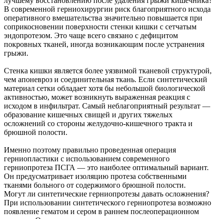
лучшему восстановлению после удаления грыжи кишечника?
В современной герниохирургии риск благоприятного исхода
оперативного вмешательства значительно повышается при
соприкосновении поверхности стенки кишки с сетчатым
эндопротезом. Это чаще всего связано с дефицитом
покровных тканей, иногда возникающим после устранения
грыжи.
Стенка кишки является более уязвимой тканевой структурой,
чем апоневроз и соединительная ткань. Если синтетический
материал сетки обладает хотя бы небольшой биологической
активностью, может возникнуть выраженная реакция с
исходом в инфильтрат. Самый неблагоприятный результат —
образование кишечных свищей и других тяжелых
осложнений со стороны желудочно-кишечного тракта и
брюшной полости.
Именно поэтому правильно проведенная операция
герниопластики с использованием современного
герниопротеза ПСГА — это наиболее оптимальный вариант.
Он предусматривает изоляцию протеза собственными
тканями больного от содержимого брюшной полости.
Могут ли синтетические герниопротезы давать осложнения?
При использовании синтетического герниопротеза возможно
появление гематом и сером в раннем послеоперационном