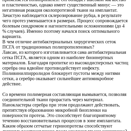
и пластичностью, однако имеет существенный минус — это
негативная реакция околопротезной ткани на имплантат.
Зачастую наблюдается склерозирование рубца, в результате
чего протез уменьшается в размерах. Процесс сопровождается
болевым синдромом и нагноительными осложнениями (до 4
% случаев). Именно поэтому начался поиск оптимального
варианта.
В чем отличие антибактериальных хирургических сеток
ПСГА от традиционных полипропиленовых?
Лавсан, из которого изготавливается сама антибактериальная
сетка ПСГА, является одним из наиболее биоинертных
материалов. Благодаря пропитке из высокодисперсных частиц
серебра она вдвойне противодействует инфекту.
Поливинилпирролидон блокирует пустоты между нитями
сетки, а серебро оказывает сильнейшее антимикробное
действие.
Со времени полимерная составляющая вымывается, позволяя
соединительной ткани прорастать через материал.
Нанокластеры серебра при этом продолжают действовать,
препятствуя образованию микробной биопленки на
поверхности протеза. Это способствует благоприятному
течению восстановительных процессов в зоне имплантата.
Каким образом сетчатые герниопротезы способствуют