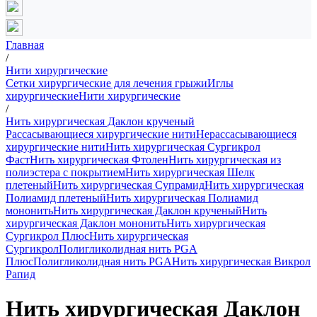
Главная
/
Нити хирургические
Сетки хирургические для лечения грыжи
Иглы
хирургические
Нити хирургические
/
Нить хирургическая Даклон крученый
Рассасывающиеся хирургические нити
Нерассасывающиеся
хирургические нити
Нить хирургическая Сургикрол
Фаст
Нить хирургическая Фтолен
Нить хирургическая из
полиэстера с покрытием
Нить хирургическая Шелк
плетеный
Нить хирургическая Супрамид
Нить хирургическая
Полиамид плетеный
Нить хирургическая Полиамид
мононить
Нить хирургическая Даклон крученый
Нить
хирургическая Даклон мононить
Нить хирургическая
Сургикрол Плюс
Нить хирургическая
Сургикрол
Полигликолидная нить PGA
Плюс
Полигликолидная нить PGA
Нить хирургическая Викрол
Рапид
Нить хирургическая Даклон