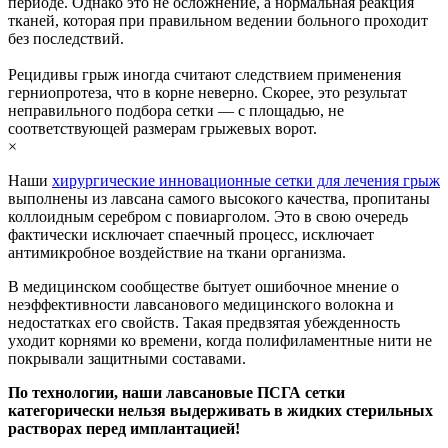
периоде. Однако это не осложнение, а нормальная реакция
тканей, которая при правильном ведении больного проходит
без последствий.
Рецидивы грыж иногда считают следствием применения
герниопротеза, что в корне неверно. Скорее, это результат
неправильного подбора сетки — с площадью, не
соответствующей размерам грыжевых ворот.
×
Наши
хирургические инновационные сетки для лечения грыж
выполнены из лавсана самого высокого качества, пропитаны
коллоидным серебром с повиарголом. Это в свою очередь
фактически исключает спаечный процесс, исключает
антимикробное воздействие на ткани организма.
В медицинском сообществе бытует ошибочное мнение о
неэффективности лавсанового медицинского волокна и
недостатках его свойств. Такая предвзятая убежденность
уходит корнями ко времени, когда полифиламентные нити не
покрывали защитными составами.
По технологии, наши лавсановые ПСГА сетки
категорически нельзя выдерживать в жидких стерильных
растворах перед имплантацией!