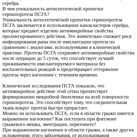
серебра.
В чем уникальность антисептической пропитки
герниопротеза ПСГА?
Уникальность антисептической пропитки герниопротеза
ПСГА заключается в использовании нанокластеров серебра,
которые придают изделию антимикробные свойства
пролонгированного действия. Это значительно снижает риск
инфицирования раны после имплантации протеза по
сравнению с аналогами, используемыми в клинической
практике. Протезы ПСГА сохраняют антимикробные свойства
после операции до 5 суток, что способствует лучшей
приживаемости имплантируемого материала без
воспалительных реакций и предотвращает отторжение
протеза через нагноение с течением времени.
Клинические исследования ПСГА показали, что
антимикробное действие этой сетки препятствует
формированию микробной биопленки на всей поверхности
герниопротеза. Это способствует тому, что соединительная
ткань вокруг протеза быстро прорастает.
Можно ли использовать ПСГА, если в области грыжи имеется
выраженное нагноение? Как поступить при флегмоне
грыжевого мешка, эвентрации, перитоните?
При выраженном нагноении в области грыжи, а также других
осложнениях этого заболевания, от использования