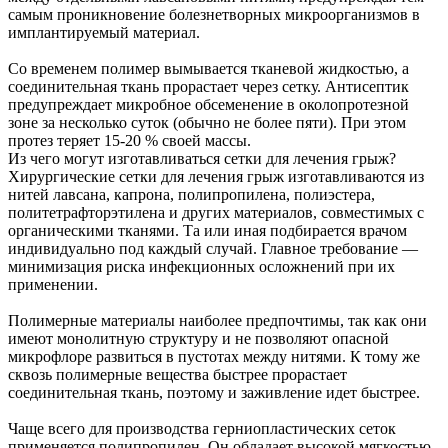
самым проникновение болезнетворных микроорганизмов в
имплантируемый материал.
Со временем полимер вымывается тканевой жидкостью, а
соединительная ткань прорастает через сетку. Антисептик
предупреждает микробное обсеменение в околопротезной
зоне за несколько суток (обычно не более пяти). При этом
протез теряет 15-20 % своей массы.
Из чего могут изготавливаться сетки для лечения грыж?
Хирургические сетки для лечения грыж изготавливаются из
нитей лавсана, капрона, полипропилена, полиэстера,
политетрафторэтилена и других материалов, совместимых с
органическими тканями. Та или иная подбирается врачом
индивидуально под каждый случай. Главное требование —
минимизация риска инфекционных осложнений при их
применении.
Полимерные материалы наиболее предпочтимы, так как они
имеют монолитную структуру и не позволяют опасной
микрофлоре развиться в пустотах между нитями. К тому же
сквозь полимерные вещества быстрее прорастает
соединительная ткань, поэтому и заживление идет быстрее.
Чаще всего для производства герниопластических сеток
применяется полипропилен. Он обладает высокой мягкостью